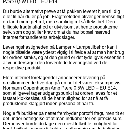
Pære 0,5W LED – EU E14.
Du burde alternativt prøve at få pakken leveret hjem til dig
eller til når du er på job. Fragtmetoden bliver gennemsnitligt
en tand mere pebret, men samtidig ret så fleksibel. Den
billigste fragtmulighed er utvivlsomt at hente produkterne
selv, som dog stiller krav om at du har bopæl nærved
internet forhandlerens arbejdslager.
Leveringshastigheden på Lamper > Lampetilbehør kan i
nogle tilfælde være yderst vigtig i tilfælde af at man har brug
for ordren straks, og af den grund er det tydeligvis essentielt
at vi undersøger den forventede leveringstid ved det
respektive produkt.
Flere internet foretagender annoncerer levering på
næstkommende hverdag på en hel del varer, eksempelvis
Normann Copenhagen Amp Pære 0,5W LED – EU E14,
som alligevel tager udgangspunkt i at ordren laves før et
fastsat klokkeslæt, så de har mulighed for at nå at få
produkterne klargjort inden personalet har fri.
Nogle få butikker på nettet frembyder portofri fragt, men tit er
det under betingelse af at man indkøber for en præcis sum.
Derudover burde du tage den mest letkøbte mulighed for
fragt, hvilket i mange tilfælde – uafhængig om du befinder