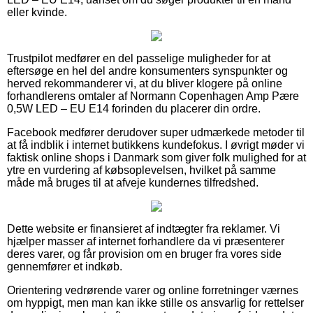
eller kvinde.
Trustpilot medfører en del passelige muligheder for at
eftersøge en hel del andre konsumenters synspunkter og
herved rekommanderer vi, at du bliver klogere på online
forhandlerens omtaler af Normann Copenhagen Amp Pære
0,5W LED – EU E14 forinden du placerer din ordre.
Facebook medfører derudover super udmærkede metoder til
at få indblik i internet butikkens kundefokus. I øvrigt møder vi
faktisk online shops i Danmark som giver folk mulighed for at
ytre en vurdering af købsoplevelsen, hvilket på samme
måde må bruges til at afveje kundernes tilfredshed.
Dette website er finansieret af indtægter fra reklamer. Vi
hjælper masser af internet forhandlere da vi præsenterer
deres varer, og får provision om en bruger fra vores side
gennemfører et indkøb.
Orientering vedrørende varer og online forretninger værnes
om hyppigt, men man kan ikke stille os ansvarlig for rettelser