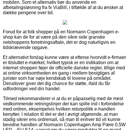
mobilen. Som et alternativ bør du anvende en
afbetalingsløsning fra fx ViaBill, i tilfælde af at du ønsker at
dække pengene over tid.
Forud for at folk shopper på en Normann Copenhagen e-
shop kan de for at være på den sikre side granske
netshoppens forretningsaftale, det er dog naturligvis en
tidskrævende opgave.
Et alternativt forslag kunne være at efterse hvorvidt e-firmaet
er tilsluttet e-mærket, hvilket typisk er en indikation om at
internet shoppen føjer de officielle danske regler, tillige med
at online virksomheden en gang i mellem besigtiges af
jurister som har nøje kendskab til lovene på området.
Derudover giver det dig chance for støtte, ifald du får
udfordringer ved din handel.
Tilmed rekommanderer vi at du er påpasselig med de mest
vedkommende retningslinjer der kan spille ind i forbindelse
med ordren, eksempelvis hvilken returpolitik e-handlen
benytter. I relation til det er det i øvrigt afgørende, at man
stadig sikrer ens ordremail, så man til enhver tid vil kunne
bevidne handlen af Normann Copenhagen Amp Pære 0,5W
LED – EU E14, uanset om du søger produkter til en mand