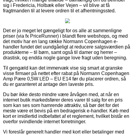
sig i Fredericia, Holbæk eller Vejen – vil blive at få
fragtmanden til at levere ordren til et afhentningssted.
Det er jo meget let gængeligt for os alle at sammenligne
priser (via fx PriceRunner) i blandt flere webshops, og med
det motiv har en lang række Normann Copenhagen e-
handler fundet det uundgåeligt at reducere salgsværdien på
produkterne – til børn, samt også til damer og herrer –
drastisk, og endda nogle gange love fragt uden beregning.
Til gengæld kan det immervæk vise sig smart at granske
visse firmaer på nettet efter rabat på Normann Copenhagen
Amp Pære 0,5W LED – EU E14 før du placerer ordren, så
du er garanteret at antage den laveste pris.
Du bør ikke desto mindre være årvågen med, at når en
internet butik markedsfører deres varer til salg for en pris
som kan ses som hamrende attraktiv, så bør det for det
meste være et bevis på en bedragerisk e-handler. Køb med
kort er imidlertid indbefattet af et reglement, hvilket bistår en
overfor svindlende internet forretninger.
Vi foreslår generelt handler med kort eller betalinger med