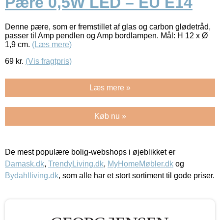
Pære 0,5W LED – EU E14
Denne pære, som er fremstillet af glas og carbon glødetråd,
passer til Amp pendlen og Amp bordlampen. Mål: H 12 x Ø
1,9 cm.
(Læs mere)
69
kr.
(Vis fragtpris)
Læs mere »
Køb nu »
De mest populære bolig-webshops i øjeblikket er
Damask.dk
,
TrendyLiving.dk
,
MyHomeMøbler.dk
og
Bydahlliving.dk
, som alle har et stort sortiment til gode priser.