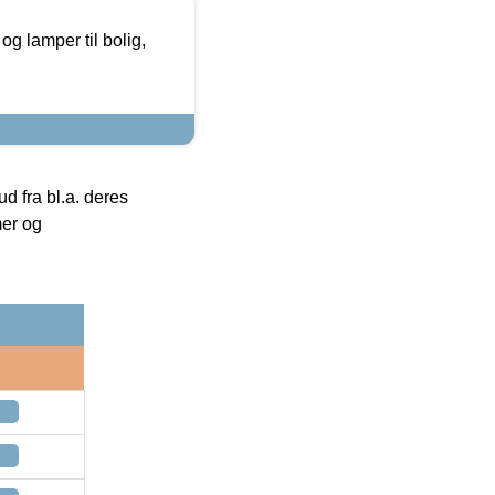
g lamper til bolig,
 fra bl.a. deres
mer og