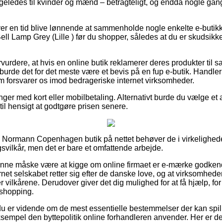
ligeledes til kvinder og mænd – betragteligt, og endda nogle gan
hver en tid blive lønnende at sammenholde nogle enkelte e-butikk
Lamp Grey (Lille ) før du shopper, således at du er skudsikke
urdere, at hvis en online butik reklamerer deres produkter til sa
å burde det for det meste være et bevis på en fup e-butik. Handler
om forsvarer os imod bedrageriske internet virksomheder.
linger med kort eller mobilbetaling. Alternativt burde du vælge et
r til hensigt at godtgøre prisen senere.
 Normann Copenhagen butik på nettet behøver de i virkelighe
svilkår, men det er bare et omfattende arbejde.
nne måske være at kigge om online firmaet er e-mærke godkendt
rnet selskabet retter sig efter de danske love, og at virksomheden
r vilkårene. Derudover giver det dig mulighed for at få hjælp, for
 shopping.
 du er vidende om de mest essentielle bestemmelser der kan spil
ksempel den byttepolitik online forhandleren anvender. Her er