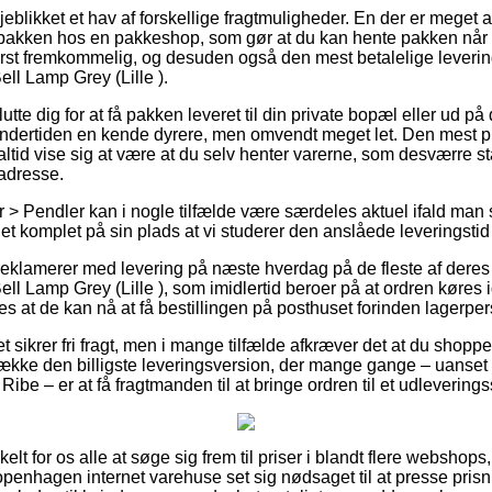
jeblikket et hav af forskellige fragtmuligheder. En der er meget a
et pakken hos en pakkeshop, som gør at du kan hente pakken når 
erst fremkommelig, og desuden også den mest betalelige leveri
 Lamp Grey (Lille ).
te dig for at få pakken leveret til din private bopæl eller ud på
undertiden en kende dyrere, men omvendt meget let. Den mest p
ltid vise sig at være at du selv henter varerne, som desværre st
 adresse.
> Pendler kan i nogle tilfælde være særdeles aktuel ifald man
t komplet på sin plads at vi studerer den anslåede leveringstid 
reklamerer med levering på næste hverdag på de fleste af deres
Lamp Grey (Lille ), som imidlertid beroer på at ordren køres i
des at de kan nå at få bestillingen på posthuset forinden lagerper
ttet sikrer fri fragt, men i mange tilfælde afkræver det at du shopp
ække den billigste leveringsversion, der mange gange – uanset 
Ribe – er at få fragtmanden til at bringe ordren til et udleverings
elt for os alle at søge sig frem til priser i blandt flere webshops
nhagen internet varehuse set sig nødsaget til at presse prisn