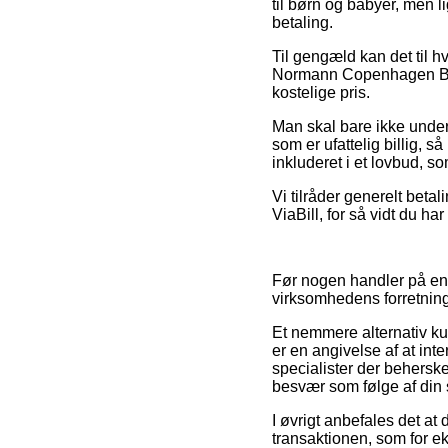
til børn og babyer, men 
betaling.
Til gengæld kan det til 
Normann Copenhagen Bell 
kostelige pris.
Man skal bare ikke underv
som er ufattelig billig, s
inkluderet i et lovbud, s
Vi tilråder generelt beta
ViaBill, for så vidt du ha
Før nogen handler på en
virksomhedens forretning
Et nemmere alternativ ku
er en angivelse af at inte
specialister der beherske
besvær som følge af din
I øvrigt anbefales det at
transaktionen, som for e