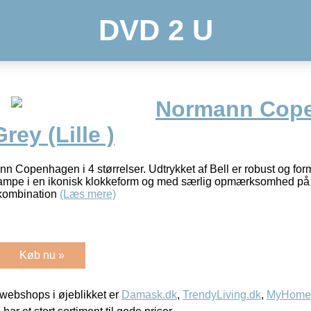
DVD 2 U
Normann Cop
rey (Lille )
n Copenhagen i 4 størrelser. Udtrykket af Bell er robust og form
e i en ikonisk klokkeform og med særlig opmærksomhed på den
vekombination
(Læs mere)
Køb nu »
webshops i øjeblikket er
Damask.dk
,
TrendyLiving.dk
,
MyHomeM