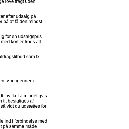
ge love fragt uden
er efter udsalg på
r på at få den mindst
lg for en udsalgspris
 med kort er trods alt
 afdragstilbud som fx
den løbe igennem
, hvilket almindeligvis
 tit besigtiges af
 så vidt du udsættes for
le ind i forbindelse med
 det på samme måde