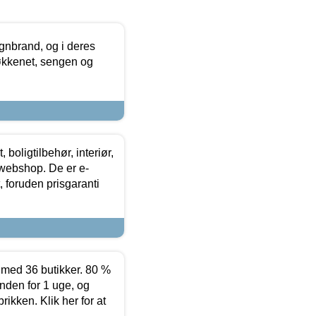
nbrand, og i deres
køkkenet, sengen og
boligtilbehør, interiør,
 webshop. De er e-
 foruden prisgaranti
ed 36 butikker. 80 %
nden for 1 uge, og
ikken. Klik her for at