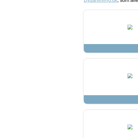
Bydahlliving.dk
, som alle