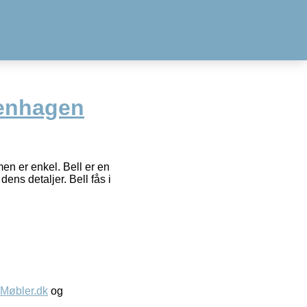
enhagen
en er enkel. Bell er en
s detaljer. Bell fås i
øbler.dk
og