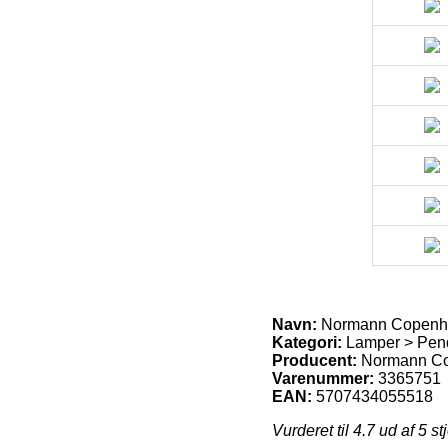
Navn:
Normann Copenhag
Kategori:
Lamper > Pen
Producent:
Normann C
Varenummer:
3365751
EAN:
5707434055518
Vurderet til
4.7
ud af 5 st