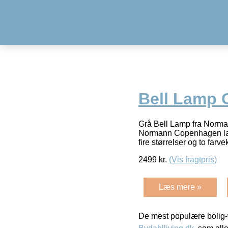
Bell Lamp G
Grå Bell Lamp fra Norman
Normann Copenhagen lamp
fire størrelser og to far
2499
kr.
(Vis fragtpris)
Læs mere »
De mest populære bolig-