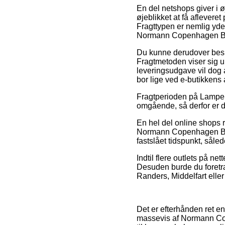
En del netshops giver i ø
øjeblikket at få aflever
Fragttypen er nemlig yd
Normann Copenhagen Bell
Du kunne derudover beslut
Fragtmetoden viser sig 
leveringsudgave vil dog a
bor lige ved e-butikkens
Fragtperioden på Lamper 
omgående, så derfor er de
En hel del online shops 
Normann Copenhagen Bell 
fastslået tidspunkt, såle
Indtil flere outlets på ne
Desuden burde du foretr
Randers, Middelfart eller 
Det er efterhånden ret enk
massevis af Normann Cope