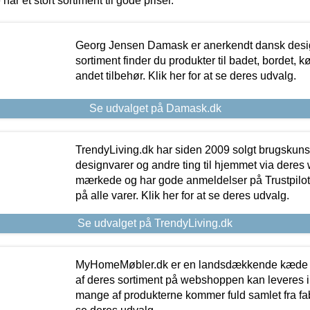
 har et stort sortiment til gode priser.
Georg Jensen Damask er anerkendt dansk desig
sortiment finder du produkter til badet, bordet, 
andet tilbehør. Klik her for at se deres udvalg.
Se udvalget på Damask.dk
TrendyLiving.dk har siden 2009 solgt brugskunst, 
designvarer og andre ting til hjemmet via deres
mærkede og har gode anmeldelser på Trustpilot,
på alle varer. Klik her for at se deres udvalg.
Se udvalget på TrendyLiving.dk
MyHomeMøbler.dk er en landsdækkende kæde m
af deres sortiment på webshoppen kan leveres i
mange af produkterne kommer fuld samlet fra fabr