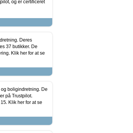
lot, og er certificeret
ndretning. Deres
s 37 butikker. De
ing. Klik her for at se
 og boligindretning. De
r på Trustpilot.
5. Klik her for at se