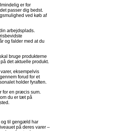
lmindelig er for
det passer dig bedst.
ngsmulighed ved køb af
 din arbejdsplads.
risbevidste
år og falder med at du
 skal bruge produkterne
på det aktuelle produkt.
 varer, eksempelvis
gennem forud for et
sonalet holder fyraften.
er for en præcis sum.
om du er tæt på
sted.
, og til gengæld har
iveauet på deres varer –