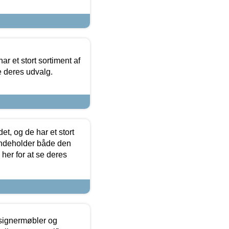
ar et stort sortiment af
e deres udvalg.
t, og de har et stort
 indeholder både den
 her for at se deres
esignermøbler og