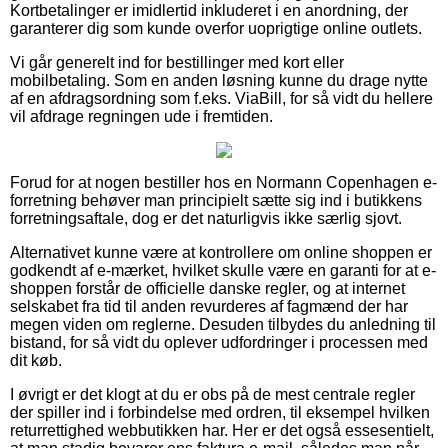
Kortbetalinger er imidlertid inkluderet i en anordning, der
garanterer dig som kunde overfor uoprigtige online outlets.
Vi går generelt ind for bestillinger med kort eller
mobilbetaling. Som en anden løsning kunne du drage nytte
af en afdragsordning som f.eks. ViaBill, for så vidt du hellere
vil afdrage regningen ude i fremtiden.
Forud for at nogen bestiller hos en Normann Copenhagen e-
forretning behøver man principielt sætte sig ind i butikkens
forretningsaftale, dog er det naturligvis ikke særlig sjovt.
Alternativet kunne være at kontrollere om online shoppen er
godkendt af e-mærket, hvilket skulle være en garanti for at e-
shoppen forstår de officielle danske regler, og at internet
selskabet fra tid til anden revurderes af fagmænd der har
megen viden om reglerne. Desuden tilbydes du anledning til
bistand, for så vidt du oplever udfordringer i processen med
dit køb.
I øvrigt er det klogt at du er obs på de mest centrale regler
der spiller ind i forbindelse med ordren, til eksempel hvilken
returrettighed webbutikken har. Her er det også essesentielt,