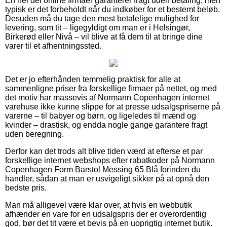
En hel del online firmaer garanterer fragt uden betaling, men
typisk er det forbeholdt når du indkøber for et bestemt beløb.
Desuden må du tage den mest betalelige mulighed for
levering, som tit – ligegyldigt om man er i Helsingør,
Birkerød eller Nivå – vil blive at få dem til at bringe dine
varer til et afhentningssted.
Det er jo efterhånden temmelig praktisk for alle at
sammenligne priser fra forskellige firmaer på nettet, og med
det motiv har massevis af Normann Copenhagen internet
varehuse ikke kunne slippe for at presse udsalgspriserne på
varerne – til babyer og børn, og ligeledes til mænd og
kvinder – drastisk, og endda nogle gange garantere fragt
uden beregning.
Derfor kan det trods alt blive tiden værd at efterse et par
forskellige internet webshops efter rabatkoder på Normann
Copenhagen Form Barstol Messing 65 Blå forinden du
handler, sådan at man er usvigeligt sikker på at opnå den
bedste pris.
Man må alligevel være klar over, at hvis en webbutik
afhænder en vare for en udsalgspris der er overordentlig
god, bør det tit være et bevis på en uoprigtig internet butik.