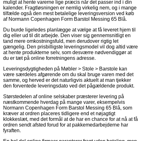
muligt at hente varerne lige præcis når det passer ind i din
kalender. Fragtløsningen er nemlig virkelig nem, og i mange
tilfælde også den mest betalelige leveringsversion ved køb
af Normann Copenhagen Form Barstol Messing 65 Blå.
Du burde ligeledes planlægge at vælge at få leveret hjem til
dig eller ud til dit arbejde. Den viser sig gennemsnitligt en
tand mere omkostningsfuld, men derudover rigtig let
gængelig. Den prisbilligste leveringsmodel vil dog altid være
at hente produkterne selv, som desværre nødvendiggør at
du er tæt på online forretningens adresse.
Leveringsdygtigheden på Møbler > Stole > Barstole kan
være særdeles afgørende om du skal bruge varen med det
samme, og herved er det naturligvis aktuelt at man tjekker
den forventede leveringsdato ved det pågældende produkt.
Størstedelen af online selskaber præsterer levering på
næstkommende hverdag på mange varer, eksempelvis
Normann Copenhagen Form Barstol Messing 65 Blå, som
kræver at ordren placeres tidligere end et nøjagtigt
klokkeslæt, med det formål at de har en chance for at nå at få
ordren sendt afsted forud for at pakkemedarbejderne har
fyraften.