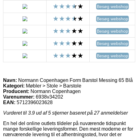
Besøg webshop
Besøg webshop
Besøg webshop
Besøg webshop
Besøg webshop
Navn:
Normann Copenhagen Form Barstol Messing 65 Blå
Kategori:
Møbler > Stole > Barstole
Producent:
Normann Copenhagen
Varenummer:
6938v34202
EAN:
5712396023628
Vurderet til
3.9
ud af 5 stjerner baseret på
27
anmeldelser
En hel del online outlets tildeler på nuværende tidspunkt
mange forskellige leveringsformer. Den mest moderne er for
nærværende levering til et afhentningssted, hvor det er