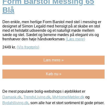
Form Barstol Messing 65
Blå
Den enkle, men herlige Form Barstol med stel i messing er
designet af Simon Legald med hensigt på at skabe en stol
med et helstøbt udseende og et naturligt møde mellem
sæde og stel. Sædet og benene mødes på elegant vis og
fremhæver den høje håndværksmæs
(Læs mere)
2449
kr.
(Vis fragtpris)
Læs mere »
Køb nu »
De mest populære bolig-webshops i øjeblikket er
Damask.dk
,
TrendyLiving.dk
,
MyHomeMøbler.dk
og
Bydahlliving.dk
, som alle har et stort sortiment til gode priser.