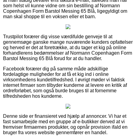
at man stadig bevarer ens faktura e-mail, således man når
som helst vil kunne vidne om sin bestilling af Normann
Copenhagen Form Barstol Messing 65 Blå, ligegyldigt om
man skal shoppe til en voksen eller et barn.
Trustpilot forærer dig visse værdifulde genveje til at
gennemsøge ganske mange nuværende kunders opfattelser
og herved er det at foretrække, at du tager et kig på online
forhandlerens bedømmelser af Normann Copenhagen Form
Barstol Messing 65 Blå forud for at du handler.
Facebook forærer dig på samme måde adskillige
fordelagtige muligheder for at få et kig ind i online
virksomhedens kundetilfredshed. I øvrigt møder vi faktisk
internet firmaer som tilbyder kunderne at levere en kritik af
ordreforløbet, som også burde bruges til at fornemme
tilfredsheden hos kunderne.
Denne side er finansieret ved hjælp af annoncer. Vi har et
fast samarbejde med en gruppe af e-butikker derved at vi
fremviser firmaernes produkter, og opnår provision ifald en
bruger fra vores website gennemfører en handel.