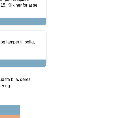
5. Klik her for at se
g lamper til bolig,
 fra bl.a. deres
mer og