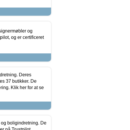
esignermøbler og
lot, og er certificeret
ndretning. Deres
s 37 butikker. De
ing. Klik her for at se
 og boligindretning. De
r på Trustpilot.