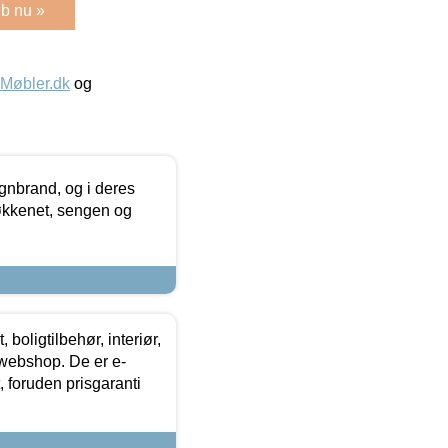
b nu »
øbler.dk
og
nbrand, og i deres
køkkenet, sengen og
boligtilbehør, interiør,
 webshop. De er e-
 foruden prisgaranti