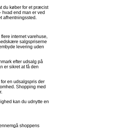
at du køber for et præcist
 – hvad end man er ved
et afhentningssted.
flere internet varehuse,
 nedskære salgspriserne
frembyde levering uden
anmark efter udsalg på
er sikret at få den
 for en udsalgspris der
irksomhed. Shopping med
r.
ulighed kan du udnytte en
 gennemgå shoppens