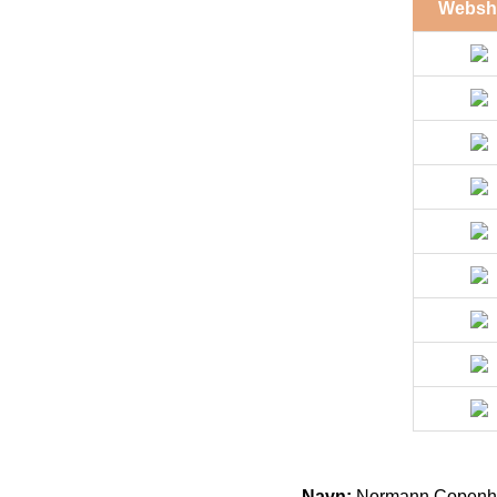
Websh
Navn:
Normann Copenhag