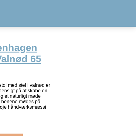
enhagen
Valnød 65
tol med stel i valnød er
ensigt på at skabe en
g et naturligt møde
g benene mødes på
 høje håndværksmæssi