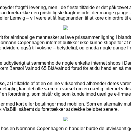
byder fragtfri levering, men i de fleste tilfælde er det påkrævet 
 man foretrække den prisbilligste fragtmetode, der mange gange
ller Lemvig – vil være at få fragtmanden til at køre din ordre til 
rit for almindelige mennesker at lave prissammenligning i blandt 
 Normann Copenhagen internet butikker ikke kunne slippe for at
g endvidere også til voksne – betydeligt, og endda nogle gange 
ive udbytterigt at sammenholde nogle enkelte internet shops i D
Barstol Valnød 65 Blå/valnød forud for at du handler, så man 
se, at i tilfælde af at en online virksomhed afhænder deres varer
delagtig, kan det ofte være en varsel om en uærlig internet v
 af en forordning, som bistår dig som kunde imod uærlige e-firmae
dler med kort eller betalinger med mobilen. Som en alternativ m
x ViaBill, såfremt du foretrækker at dække beløbet senere.
 hos en Normann Copenhagen e-handler burde de utvivlsomt