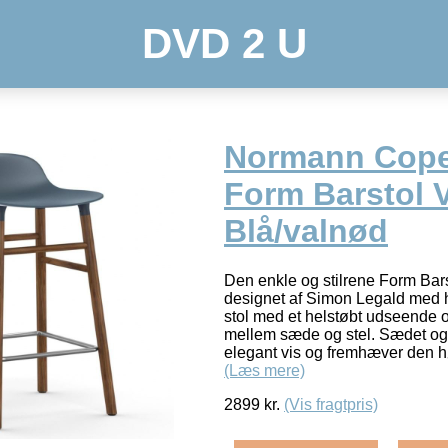
DVD 2 U
Normann Cop
Form Barstol 
Blå/valnød
Den enkle og stilrene Form Bars
designet af Simon Legald med h
stol med et helstøbt udseende o
mellem sæde og stel. Sædet o
elegant vis og fremhæver den
(Læs mere)
2899
kr.
(Vis fragtpris)