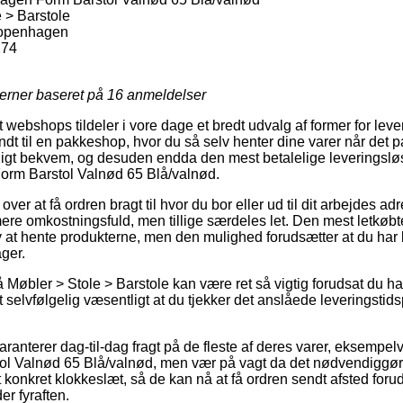
 > Barstole
openhagen
274
jerner baseret på
16
anmeldelser
webshops tildeler i vore dage et bredt udvalg af former for le
ndt til en pakkeshop, hvor du så selv henter dine varer når det p
ligt bekvem, og desuden endda den mest betalelige leveringslø
m Barstol Valnød 65 Blå/valnød.
er at få ordren bragt til hvor du bor eller ud til dit arbejdes ad
re omkostningsfuld, men tillige særdeles let. Den mest letkøbt
elv at hente produkterne, men den mulighed forudsætter at du ha
ger.
Møbler > Stole > Barstole kan være ret så vigtig forudsat du ha
t selvfølgelig væsentligt at du tjekker det anslåede leveringsti
garanterer dag-til-dag fragt på de fleste af deres varer, eksempe
 Valnød 65 Blå/valnød, men vær på vagt da det nødvendiggør
onkret klokkeslæt, så de kan nå at få ordren sendt afsted forud 
r fyraften.