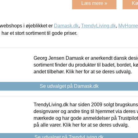
Læs mere »
Kø
webshops i øjeblikket er
Damask.dk
,
TrendyLiving.dk
,
MyHomeM
 har et stort sortiment til gode priser.
Georg Jensen Damask er anerkendt dansk desig
sortiment finder du produkter til badet, bordet, 
andet tilbehør. Klik her for at se deres udvalg.
Se udvalget på Damask.dk
TrendyLiving.dk har siden 2009 solgt brugskunst, 
designvarer og andre ting til hjemmet via deres
mærkede og har gode anmeldelser på Trustpilot,
på alle varer. Klik her for at se deres udvalg.
Se udvalget på TrendyLiving.dk