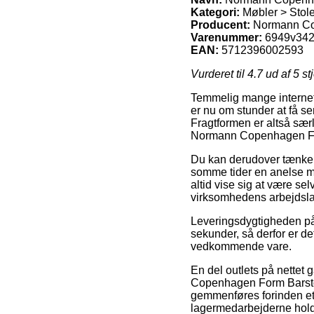
Kategori:
Møbler > Stole
Producent:
Normann C
Varenummer:
6949v34
EAN:
5712396002593
Vurderet til
4.7
ud af 5 st
Temmelig mange internet 
er nu om stunder at få se
Fragtformen er altså sær
Normann Copenhagen For
Du kan derudover tænke ov
somme tider en anelse me
altid vise sig at være s
virksomhedens arbejdsla
Leveringsdygtigheden på 
sekunder, så derfor er de
vedkommende vare.
En del outlets på nettet 
Copenhagen Form Barstol
gemmenføres forinden et k
lagermedarbejderne holde