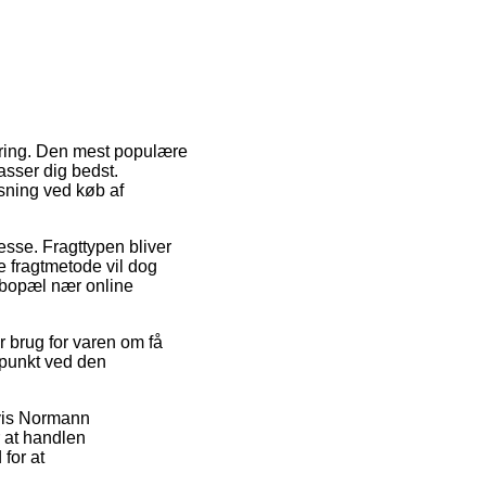
vering. Den mest populære
asser dig bedst.
sning ved køb af
resse. Fragttypen bliver
e fragtmetode vil dog
r bopæl nær online
r brug for varen om få
dspunkt ved den
lvis Normann
 at handlen
for at