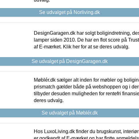
Se udvalget på Norliving.dk
DesignGaragen.dk har solgt boligindretning, d
lamper siden 2010. De har en flot score på Trustpi
af E-mærket. Klik her for at se deres udvalg.
Se udvalget på DesignGaragen.dk
Møblér.dk sælger alt inden for møbler og boligi
prismatch gælder både på webshoppen og i dere
tilbyder desuden muligheden for rentefri finansier
deres udvalg.
Se udvalget på Møblér.dk
Hos LuxoLiving.dk finder du brugskunst, interiør
er godkendt af E-mærket og har flotte anmeldelse