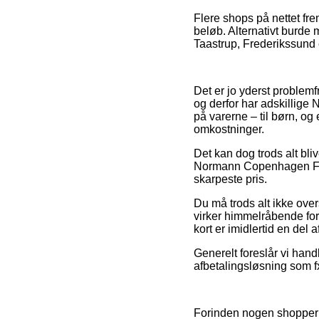
Flere shops på nettet frem
beløb. Alternativt burde
Taastrup, Frederikssund e
Det er jo yderst problemf
og derfor har adskillige
på varerne – til børn, o
omkostninger.
Det kan dog trods alt bl
Normann Copenhagen Form 
skarpeste pris.
Du må trods alt ikke over
virker himmelråbende for
kort er imidlertid en del
Generelt foreslår vi han
afbetalingsløsning som f
Forinden nogen shopper