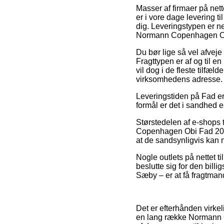
Masser af firmaer på net
er i vore dage levering t
dig. Leveringstypen er n
Normann Copenhagen Ob
Du bør lige så vel afveje 
Fragttypen er af og til e
vil dog i de fleste tilfæl
virksomhedens adresse.
Leveringstiden på Fad er
formål er det i sandhed e
Størstedelen af e-shops
Copenhagen Obi Fad 20 c
at de sandsynligvis kan 
Nogle outlets på nettet ti
beslutte sig for den bill
Sæby – er at få fragtmande
Det er efterhånden virkeli
en lang række Normann C