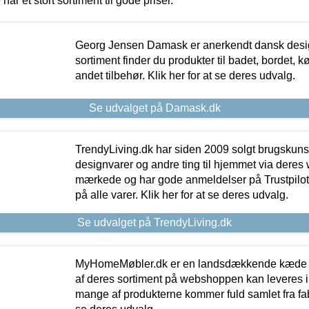
 har et stort sortiment til gode priser.
Georg Jensen Damask er anerkendt dansk desig
sortiment finder du produkter til badet, bordet, 
andet tilbehør. Klik her for at se deres udvalg.
Se udvalget på Damask.dk
TrendyLiving.dk har siden 2009 solgt brugskunst, 
designvarer og andre ting til hjemmet via deres
mærkede og har gode anmeldelser på Trustpilot,
på alle varer. Klik her for at se deres udvalg.
Se udvalget på TrendyLiving.dk
MyHomeMøbler.dk er en landsdækkende kæde m
af deres sortiment på webshoppen kan leveres i
mange af produkterne kommer fuld samlet fra fabr