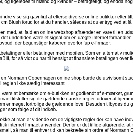
orer, og ligeledes til mænd og kvinder – betragteligt, og endda n
ndre vise sig gavnligt at efterse diverse online butikker efter 
Blush forud for at du handler, således at du er tryg ved at få f
n med, at ifald en online webshop afhænder en vare til en uds
 det undertiden være et signal om en uægte internet forhandler. 
 lovbud, der begunstiger køberen overfor fup e-firmaer.
rtbetalinger eller betalinger med mobilen. Som en alternativ mul
Bill, for så vidt du har til hensigt at finansiere betalingen over f
 på en Normann Copenhagen online shop burde de utvivlsomt st
i reglen ikke særlig interessant.
være at bemærke om e-butikken er godkendt af e-mærket, grunde
irmaet tilslutter sig de gældende danske regler, udover at hjem
om er meget fortrolige de gældende love. Desuden tilbydes du gen
ger som følge af dit indkøb.
trække at man er vidende om de vigtigste regler der kan have ind
itik internet firmaet anvender. Derfor er det tillige afgørende, a
gsmail, så man til enhver tid kan bekræfte sin ordre af Norma