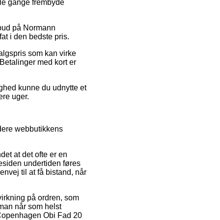
ogle gange frembyde
tilbud på Normann
at i den bedste pris.
algspris som kan virke
Betalinger med kort er
ighed kunne du udnytte et
lere uger.
udere webbutikkens
t at det ofte er en
mesiden undertiden føres
vej til at få bistand, når
virkning på ordren, som
t man når som helst
nn Copenhagen Obi Fad 20