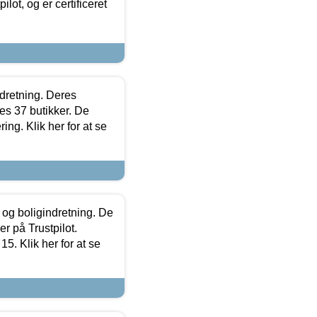
lot, og er certificeret
ndretning. Deres
s 37 butikker. De
ing. Klik her for at se
 og boligindretning. De
r på Trustpilot.
5. Klik her for at se