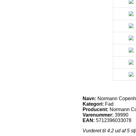
Navn:
Normann Copenha
Kategori:
Fad
Producent:
Normann C
Varenummer:
39990
EAN:
5712396033078
Vurderet til
4.2
ud af 5 st