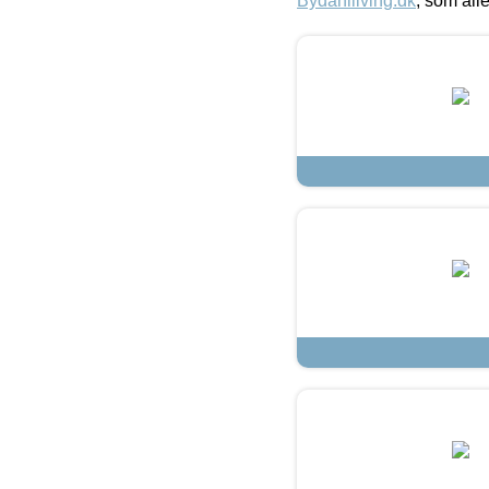
Bydahlliving.dk
, som alle