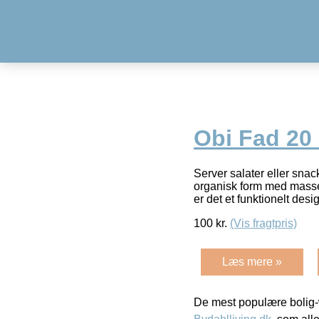
Obi Fad 20
Server salater eller sna
organisk form med masse
er det et funktionelt desi
100
kr.
(Vis fragtpris)
Læs mere »
De mest populære bolig-