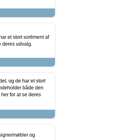
ar et stort sortiment af
e deres udvalg.
t, og de har et stort
 indeholder både den
 her for at se deres
esignermøbler og