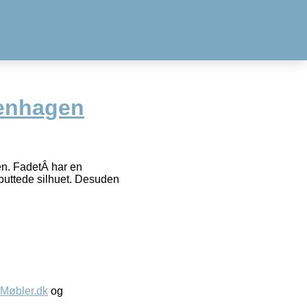
enhagen
en. FadetÂ har en
buttede silhuet. Desuden
øbler.dk
og