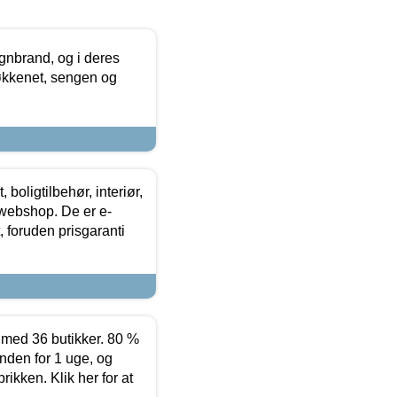
nbrand, og i deres
køkkenet, sengen og
boligtilbehør, interiør,
 webshop. De er e-
 foruden prisgaranti
ed 36 butikker. 80 %
nden for 1 uge, og
ikken. Klik her for at