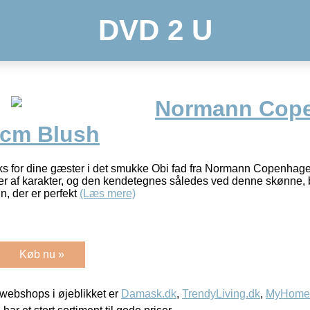
DVD 2 U
Normann Cop
 cm Blush
cks for dine gæster i det smukke Obi fad fra Normann Copenhag
r af karakter, og den kendetegnes således ved denne skønne, 
gn, der er perfekt
(Læs mere)
Køb nu »
webshops i øjeblikket er
Damask.dk
,
TrendyLiving.dk
,
MyHomeM