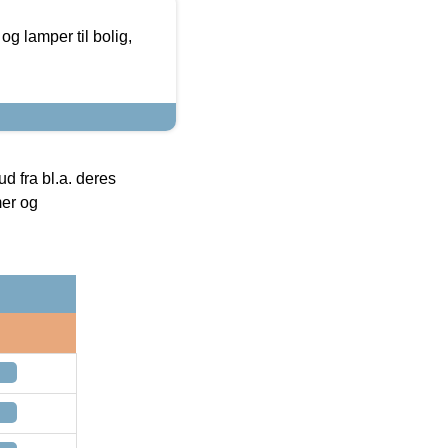
g lamper til bolig,
 fra bl.a. deres
mer og