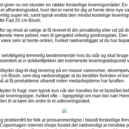
tet giver nu om stunder en række forskellige leveringsmåder. En
il et afhentningssted, hvor det er nemt for dig at hente dine nye 
emlig super let, samt typisk endda den mindst kostelige leverin
i Fad 20 cm Blush.
for og imod at vælge at få leveret til din privatbolig eller ud på 
n kende mere pebret, men til gengæld virkelig gnidningsløs. Den
de være selv at hente ordren, hvilket nødvendiggør at du har bopæl
 selvfølgelig temmelig bestemmende hvis du står og skal bruge 
ssentielt at vi dobbelttjekker det estimerede leveringstidspunkt 
 tilbyder dag-til-dag levering på en masse varenumre, eksempe
m Blush, som dog nødvendiggør at du bestiller forinden et konk
nå at få produkterne afsendt inden medarbejderne har fyraften.
lbyder fri fragt, men typisk kun når der handles for et fastslået b
igste leveringstype, hvilket ofte – ligegyldigt om man bor nær He
n til at køre din ordre til et udleveringssted.
g problemfrit for folk at prissammenligne i blandt forskellige firm
openhagen internet shops fundet det nødvendigt at mindske p