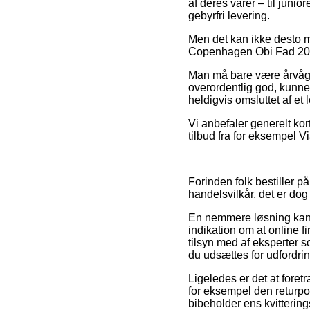
af deres varer – til juni
gebyrfri levering.
Men det kan ikke desto mi
Copenhagen Obi Fad 20 cm 
Man må bare være årvåge
overordentlig god, kunne
heldigvis omsluttet af et
Vi anbefaler generelt ko
tilbud fra for eksempel Via
Forinden folk bestiller
handelsvilkår, det er dog 
En nemmere løsning kan 
indikation om at online f
tilsyn med af eksperter s
du udsættes for udfordrin
Ligeledes er det at fore
for eksempel den returpol
bibeholder ens kvitterin