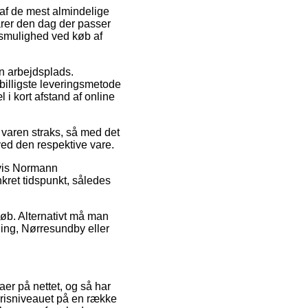
 af de mest almindelige
varer den dag der passer
gsmulighed ved køb af
din arbejdsplads.
 billigste leveringsmetode
 i kort afstand af online
varen straks, så med det
ved den respektive vare.
lvis Normann
ret tidspunkt, således
eløb. Alternativt må man
rning, Nørresundby eller
aer på nettet, og så har
risniveauet på en række