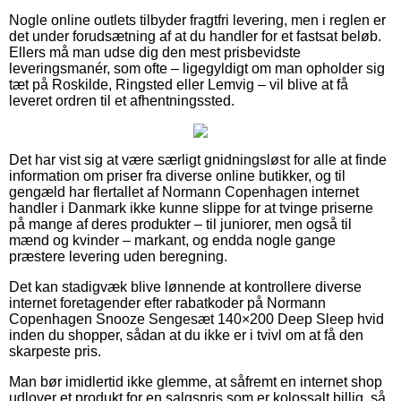
Nogle online outlets tilbyder fragtfri levering, men i reglen er
det under forudsætning af at du handler for et fastsat beløb.
Ellers må man udse dig den mest prisbevidste
leveringsmanér, som ofte – ligegyldigt om man opholder sig
tæt på Roskilde, Ringsted eller Lemvig – vil blive at få
leveret ordren til et afhentningssted.
Det har vist sig at være særligt gnidningsløst for alle at finde
information om priser fra diverse online butikker, og til
gengæld har flertallet af Normann Copenhagen internet
handler i Danmark ikke kunne slippe for at tvinge priserne
på mange af deres produkter – til juniorer, men også til
mænd og kvinder – markant, og endda nogle gange
præstere levering uden beregning.
Det kan stadigvæk blive lønnende at kontrollere diverse
internet foretagender efter rabatkoder på Normann
Copenhagen Snooze Sengesæt 140×200 Deep Sleep hvid
inden du shopper, sådan at du ikke er i tvivl om at få den
skarpeste pris.
Man bør imidlertid ikke glemme, at såfremt en internet shop
udlover et produkt for en salgspris som er kolossalt billig, så