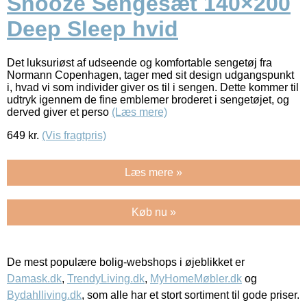
Snooze Sengesæt 140×200
Deep Sleep hvid
Det luksuriøst af udseende og komfortable sengetøj fra
Normann Copenhagen, tager med sit design udgangspunkt
i, hvad vi som individer giver os til i sengen. Dette kommer til
udtryk igennem de fine emblemer broderet i sengetøjet, og
derved giver et perso
(Læs mere)
649
kr.
(Vis fragtpris)
Læs mere »
Køb nu »
De mest populære bolig-webshops i øjeblikket er
Damask.dk
,
TrendyLiving.dk
,
MyHomeMøbler.dk
og
Bydahlliving.dk
, som alle har et stort sortiment til gode priser.