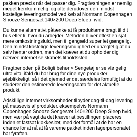
pakken præcis når det passer dig. Fragtløsningen er nemlig
meget fremkommelig, og ofte derudover den mindst
kostelige leveringsmodel ved køb af Normann Copenhagen
Snooze Sengesæt 140×200 Deep Sleep hvid.
Du kunne alternativt påtænke at få produkterne bragt til dit
hus eller til hvor du arbejder. Metoden bliver oftest en sjat
mere omkostningsfuld, men til gengæld super let gængelig.
Den mindst kostelige leveringsmulighed er unægtelig at du
selv henter ordren, men det kræver at du opholder dig
nærved internet selskabets tilholdssted.
Fragtperioden på Boligtilbehør > Sengetøj er selvfølgelig
ultra vital ifald du har brug for dine nye produkter
øjeblikkeligt, så i det øjemed er det særdeles fornuftigt at du
studerer den estimerede leveringsdato for det aktuelle
produkt.
Adskillige internet virksomheder tilbyder dag-til-dag levering
på massevis af produkter, eksempelvis Normann
Copenhagen Snooze Sengesæt 140×200 Deep Sleep hvid,
men vær på vagt da det kræver at bestillingen placeres
inden et fastsat klokkeslæt, med det formål at de har en
chance for at nå at få varerne pakket inden lagerpersonalet
har fyraften.