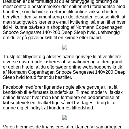
Desuden er det fornuftigt at du er omhyggelig omkring de
mest centrale bestemmelser der spiller ind i forbindelse med
handlen, som fx hvilken returpolitik online virksomheden
benytter. I den sammenhæng er det desuden essesentielt, at
man stadigvæk sikrer ens e-mail kvittering, så man til enhver
tid vil kunne påvise sin shopping af Normann Copenhagen
Snooze Sengesæt 140×200 Deep Sleep hvid, uafhængig
om du er på gaveindkøb til en kvinde eller mand.
Trustpilot tilbyder dig aldeles pæne genveje til at verificere
diverse nuværende køberes observationer og af den grund
er det en hjælp, at du eftersøger online webshoppens kritik
af Normann Copenhagen Snooze Sengesæt 140×200 Deep
Sleep hvid forud for at du bestiller.
Facebook medfører lignende nogle sikre genveje til at få
kendskab til e-firmaets kundefokus. Tilmed møder vi faktisk
online firmaer hvor man kan formulere en bedømmelse af
købsoplevelsen, hvilket lige så vel bør tages i brug til at
danne dig et indtryk af kundernes tilfredshed.
Vores hjemmeside finansieres af reklamer. Vi samarbejder