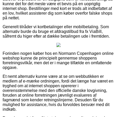
kunne det for det meste være et bevis på en uoprigtig
internet shop. Bestillinger med kort er trods alt indbefattet af
en lov, hvilket assisterer dig som køber overfor falske shops
på nettet.
Generelt tilråder vi kortbetalinger eller mobilbetaling. Som
alternativ burde du bruge et afdragstilbud fra fx ViaBill,
såfremt du higer efter at dække betalingen ude i fremtiden.
Forinden nogen køber hos en Normann Copenhagen online
webshop kunne de principielt gennemse shoppens
forretningsvilkår, men det er i mange tilfælde en omfattende
opgave.
Et nemt alternativ kunne være at se om webbutikken er
medlem af e-mærke ordningen, fordi det længe har været en
tryghed om at internet shoppen opererer i
overensstemmelse med den officielle danske lovgivning,
foruden at online forretningen jævnligt evalueres af
fagmænd som kender retningslinjerne. Desuden får du
mulighed for assistance, hvis du forvoldes besvær med dit
indkøb.