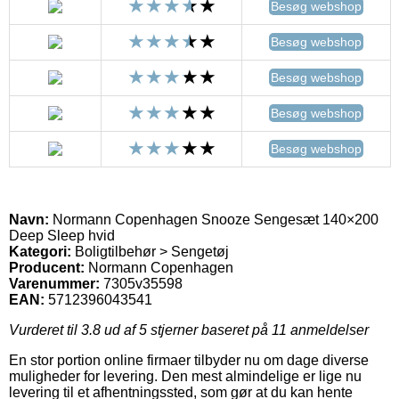
Besøg webshop
Besøg webshop
Besøg webshop
Besøg webshop
Besøg webshop
Navn:
Normann Copenhagen Snooze Sengesæt 140×200
Deep Sleep hvid
Kategori:
Boligtilbehør > Sengetøj
Producent:
Normann Copenhagen
Varenummer:
7305v35598
EAN:
5712396043541
Vurderet til
3.8
ud af 5 stjerner baseret på
11
anmeldelser
En stor portion online firmaer tilbyder nu om dage diverse
muligheder for levering. Den mest almindelige er lige nu
levering til et afhentningssted, som gør at du kan hente