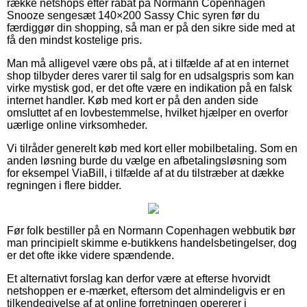
række netshops efter rabat på Normann Copenhagen
Snooze sengesæt 140×200 Sassy Chic syren før du
færdiggør din shopping, så man er på den sikre side med at
få den mindst kostelige pris.
Man må alligevel være obs på, at i tilfælde af at en internet
shop tilbyder deres varer til salg for en udsalgspris som kan
virke mystisk god, er det ofte være en indikation på en falsk
internet handler. Køb med kort er på den anden side
omsluttet af en lovbestemmelse, hvilket hjælper en overfor
uærlige online virksomheder.
Vi tilråder generelt køb med kort eller mobilbetaling. Som en
anden løsning burde du vælge en afbetalingsløsning som
for eksempel ViaBill, i tilfælde af at du tilstræber at dække
regningen i flere bidder.
Før folk bestiller på en Normann Copenhagen webbutik bør
man principielt skimme e-butikkens handelsbetingelser, dog
er det ofte ikke videre spændende.
Et alternativt forslag kan derfor være at efterse hvorvidt
netshoppen er e-mærket, eftersom det almindeligvis er en
tilkendegivelse af at online forretningen opererer i