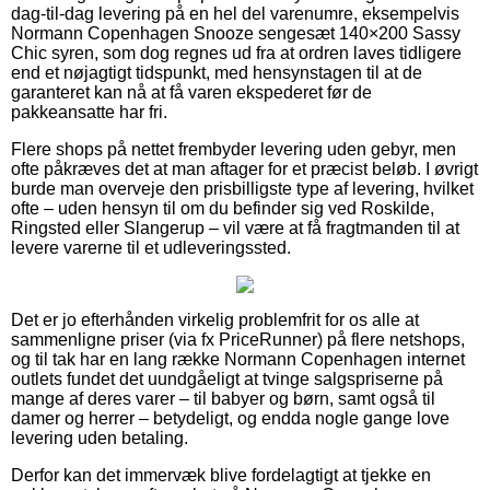
dag-til-dag levering på en hel del varenumre, eksempelvis
Normann Copenhagen Snooze sengesæt 140×200 Sassy
Chic syren, som dog regnes ud fra at ordren laves tidligere
end et nøjagtigt tidspunkt, med hensynstagen til at de
garanteret kan nå at få varen ekspederet før de
pakkeansatte har fri.
Flere shops på nettet frembyder levering uden gebyr, men
ofte påkræves det at man aftager for et præcist beløb. I øvrigt
burde man overveje den prisbilligste type af levering, hvilket
ofte – uden hensyn til om du befinder sig ved Roskilde,
Ringsted eller Slangerup – vil være at få fragtmanden til at
levere varerne til et udleveringssted.
Det er jo efterhånden virkelig problemfrit for os alle at
sammenligne priser (via fx PriceRunner) på flere netshops,
og til tak har en lang række Normann Copenhagen internet
outlets fundet det uundgåeligt at tvinge salgspriserne på
mange af deres varer – til babyer og børn, samt også til
damer og herrer – betydeligt, og endda nogle gange love
levering uden betaling.
Derfor kan det immervæk blive fordelagtigt at tjekke en