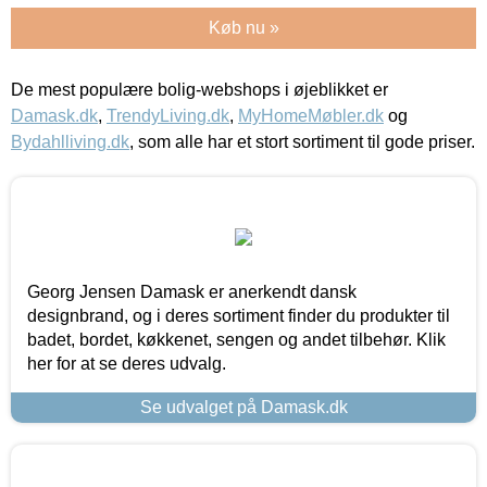
Køb nu »
De mest populære bolig-webshops i øjeblikket er
Damask.dk
,
TrendyLiving.dk
,
MyHomeMøbler.dk
og
Bydahlliving.dk
, som alle har et stort sortiment til gode priser.
Georg Jensen Damask er anerkendt dansk
designbrand, og i deres sortiment finder du produkter til
badet, bordet, køkkenet, sengen og andet tilbehør. Klik
her for at se deres udvalg.
Se udvalget på Damask.dk