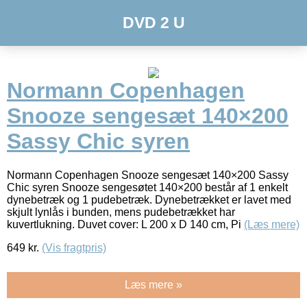
DVD 2 U
Normann Copenhagen
Snooze sengesæt 140×200
Sassy Chic syren
Normann Copenhagen Snooze sengesæt 140×200 Sassy
Chic syren Snooze sengesøtet 140×200 består af 1 enkelt
dynebetræk og 1 pudebetræk. Dynebetrækket er lavet med
skjult lynlås i bunden, mens pudebetrækket har
kuvertlukning. Duvet cover: L 200 x D 140 cm, Pi
(Læs mere)
649
kr.
(Vis fragtpris)
Læs mere »