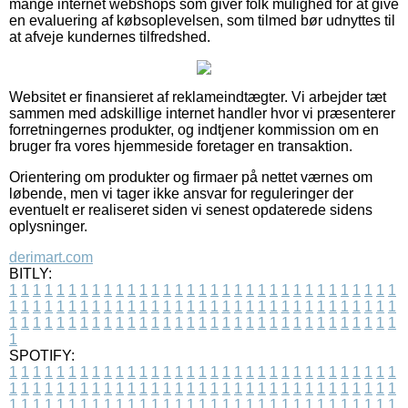
mange internet webshops som giver folk mulighed for at give
en evaluering af købsoplevelsen, som tilmed bør udnyttes til
at afveje kundernes tilfredshed.
Websitet er finansieret af reklameindtægter. Vi arbejder tæt
sammen med adskillige internet handler hvor vi præsenterer
forretningernes produkter, og indtjener kommission om en
bruger fra vores hjemmeside foretager en transaktion.
Orientering om produkter og firmaer på nettet værnes om
løbende, men vi tager ikke ansvar for reguleringer der
eventuelt er realiseret siden vi senest opdaterede sidens
oplysninger.
derimart.com
BITLY:
1
1
1
1
1
1
1
1
1
1
1
1
1
1
1
1
1
1
1
1
1
1
1
1
1
1
1
1
1
1
1
1
1
1
1
1
1
1
1
1
1
1
1
1
1
1
1
1
1
1
1
1
1
1
1
1
1
1
1
1
1
1
1
1
1
1
1
1
1
1
1
1
1
1
1
1
1
1
1
1
1
1
1
1
1
1
1
1
1
1
1
1
1
1
1
1
1
1
1
1
SPOTIFY:
1
1
1
1
1
1
1
1
1
1
1
1
1
1
1
1
1
1
1
1
1
1
1
1
1
1
1
1
1
1
1
1
1
1
1
1
1
1
1
1
1
1
1
1
1
1
1
1
1
1
1
1
1
1
1
1
1
1
1
1
1
1
1
1
1
1
1
1
1
1
1
1
1
1
1
1
1
1
1
1
1
1
1
1
1
1
1
1
1
1
1
1
1
1
1
1
1
1
1