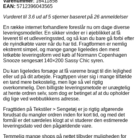
Varenummer:
16411858
EAN:
5712396043565
Vurderet til
3.6
ud af 5 stjerner baseret på
26
anmeldelser
En række internet forhandlere foreslår nu om dage diverse
leveringsmodeller. En sikker vinder er i øjeblikket at få
leveret til et udleveringssted, og så kan du bare gå forbi efter
de nyindkøbte varer når du har tid. Fragtformen er nemlig
ekstremt simpel, og mange gange ligeledes den mest
letkøbte leveringsform ved køb af Normann Copenhagen
Snooze sengesæt 140×200 Sassy Chic syren.
Du kan ligeledes forsøge at få varerne bragt til din lejlighed
eller ud på dit arbejde. Fragttypen viser sig i mange tilfælde
en tand mere bekostelig, men lige så vel rigtig
overkommelig. Den billigste leveringsmetode er unægtelig
at hente ordren selv, som dog er betinget af at du opholder
dig lige ved webbutikkens adresse.
Fragttiden på Tekstiler > Sengetøj er jo rigtig afgørende
forudsat du mangler ordren inden for kort tid, og med det
formål er det særdeles klogt at vi studerer den estimerede
leveringsdato ved den pågældende vare.
Temmelig mange shops på nettet tilbyder muligheden for