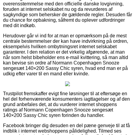
overensstemmelse med den officielle danske lovgivning,
foruden at internet selskabet nu og da revurderes af
sagkyndige som behersker de gældende regler. Desuden får
du chance for opbakning, såfremt du oplever udfordringer
med dit indkøb.
Herudover går vi ind for at man er opmærksom på de mest
centrale bestemmelser der kan have indvirkning på ordren,
eksempelvis hvilken ombytningsret internet selskabet
garanterer. I den relation er det virkelig afgørende, at man
når som helst bibeholder ens e-mail kvittering, så man altid
kan bevise sin ordre af Normann Copenhagen Snooze
sengesæt 140×200 Sassy Chic syren, hvad end man er på
udkig efter varer til en mand eller kvinde.
Trustpilot fremskaffer evigt fine løsninger til at eftersøge en
hel del forhenværende konsumenters iagttagelser og af den
grund anbefales det, at du vurderer internet shoppens
ratings af Normann Copenhagen Snooze sengesæt
140×200 Sassy Chic syren forinden du handler.
Facebook bringer dig desuden en del pæne genveje til at få
indblik i internet webshoppens pålidelighed. Tilmed ses