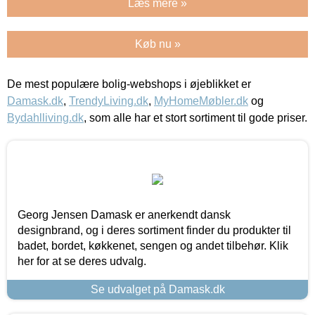
Læs mere »
Køb nu »
De mest populære bolig-webshops i øjeblikket er
Damask.dk
,
TrendyLiving.dk
,
MyHomeMøbler.dk
og
Bydahlliving.dk
, som alle har et stort sortiment til gode priser.
Georg Jensen Damask er anerkendt dansk
designbrand, og i deres sortiment finder du produkter til
badet, bordet, køkkenet, sengen og andet tilbehør. Klik
her for at se deres udvalg.
Se udvalget på Damask.dk