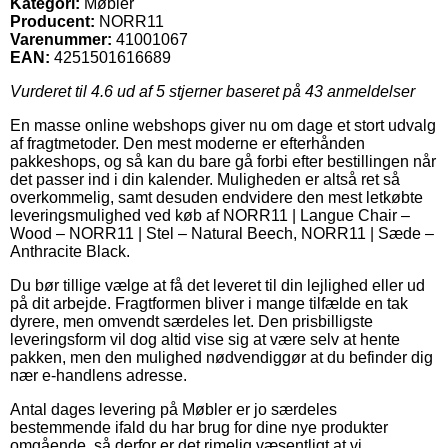
Kategori:
Møbler
Producent:
NORR11
Varenummer:
41001067
EAN:
4251501616689
Vurderet til
4.6
ud af 5 stjerner baseret på
43
anmeldelser
En masse online webshops giver nu om dage et stort udvalg
af fragtmetoder. Den mest moderne er efterhånden
pakkeshops, og så kan du bare gå forbi efter bestillingen når
det passer ind i din kalender. Muligheden er altså ret så
overkommelig, samt desuden endvidere den mest letkøbte
leveringsmulighed ved køb af NORR11 | Langue Chair –
Wood – NORR11 | Stel – Natural Beech, NORR11 | Sæde –
Anthracite Black.
Du bør tillige vælge at få det leveret til din lejlighed eller ud
på dit arbejde. Fragtformen bliver i mange tilfælde en tak
dyrere, men omvendt særdeles let. Den prisbilligste
leveringsform vil dog altid vise sig at være selv at hente
pakken, men den mulighed nødvendiggør at du befinder dig
nær e-handlens adresse.
Antal dages levering på Møbler er jo særdeles
bestemmende ifald du har brug for dine nye produkter
omgående, så derfor er det rimelig væsentligt at vi