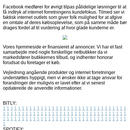
Facebook medfører for øvrigt tilpas pålidelige løsninger til at
få indtryk af internet forretningens kundefokus. Tilmed ser vi
faktisk internet outlets som giver folk mulighed for at afgive
en omtale af deres købsoplevelse, som på samme måde bør
drages fordel af til vurdering af hvor glade kunderne er.
Vores hjemmeside er finansieret af annoncer. Vi har et fast
samarbejde med nogle forskellige netbutikker da vi
markedsfører butikkernes tilbud, og indhenter honorar
forudsat du foretager et køb.
Vejledning angående produkter og internet forretninger
understøttes hyppigt, men vi ønsker ikke at tage ansvar for
forandringer der muligvis er lavet efter at vi senest
opdaterede de anvendte informationer.
BITLY:
1
1
1
1
1
1
1
1
1
1
1
1
1
1
1
1
1
1
1
1
1
1
1
1
1
1
1
1
1
1
1
1
1
1
1
1
1
1
1
1
1
1
1
1
1
1
1
1
1
1
1
1
1
1
1
1
1
1
1
1
1
1
1
1
1
1
1
1
1
1
1
1
1
1
1
1
1
1
1
1
1
1
1
1
1
1
1
1
1
1
1
1
1
1
1
1
1
1
1
1
SPOTIFY: