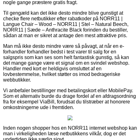
nogle gange præstere gratis fragt.
Til gengæld kan det ikke desto mindre blive gunstigt at
checke flere netbutikker efter rabatkoder på NORR11 |
Langue Chair – Wood – NORR11 | Stel – Natural Beech,
NORR11 | Sæde – Anthracite Black forinden du bestiller,
sådan at man er sikret at antage den mest attraktive pris.
Man må ikke desto mindre være så påvagt, at når en e-
forhandler forhandler bedst i test varer til salg for en
salgspris som kan ses som helt fantastisk gunstig, så kan
det mange gange være et signal om en svindel webshop.
Handler med kort er heldigvis omsluttet af en
lovbestemmelse, hvilket støtter os imod bedrageriske
webbutikker.
Vi anbefaler bestillinger med betalingskort eller MobilePay.
Som et alternativ burde du drage fordel af en afdragsordning
fra for eksempel ViaBill, forudsat du tilstræber at honorere
omkostningerne ude i fremtiden.
Inden nogen shopper hos en NORR11 internet webshop kan
man i virkeligheden læse netbutikkens vilkår, dog er det
undertiden ikke særlig sjovt.