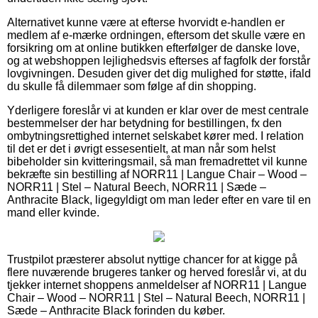
Alternativet kunne være at efterse hvorvidt e-handlen er
medlem af e-mærke ordningen, eftersom det skulle være en
forsikring om at online butikken efterfølger de danske love,
og at webshoppen lejlighedsvis efterses af fagfolk der forstår
lovgivningen. Desuden giver det dig mulighed for støtte, ifald
du skulle få dilemmaer som følge af din shopping.
Yderligere foreslår vi at kunden er klar over de mest centrale
bestemmelser der har betydning for bestillingen, fx den
ombytningsrettighed internet selskabet kører med. I relation
til det er det i øvrigt essesentielt, at man når som helst
bibeholder sin kvitteringsmail, så man fremadrettet vil kunne
bekræfte sin bestilling af NORR11 | Langue Chair – Wood –
NORR11 | Stel – Natural Beech, NORR11 | Sæde –
Anthracite Black, ligegyldigt om man leder efter en vare til en
mand eller kvinde.
Trustpilot præsterer absolut nyttige chancer for at kigge på
flere nuværende brugeres tanker og herved foreslår vi, at du
tjekker internet shoppens anmeldelser af NORR11 | Langue
Chair – Wood – NORR11 | Stel – Natural Beech, NORR11 |
Sæde – Anthracite Black forinden du køber.