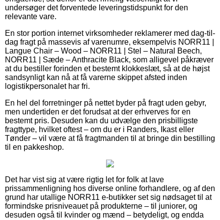
undersøger det forventede leveringstidspunkt for den
relevante vare.
En stor portion internet virksomheder reklamerer med dag-til-
dag fragt på massevis af varenumre, eksempelvis NORR11 |
Langue Chair – Wood – NORR11 | Stel – Natural Beech,
NORR11 | Sæde – Anthracite Black, som alligevel påkræver
at du bestiller forinden et bestemt klokkeslæt, så at de højst
sandsynligt kan nå at få varerne skippet afsted inden
logistikpersonalet har fri.
En hel del forretninger på nettet byder på fragt uden gebyr,
men undertiden er det forudsat at der erhverves for en
bestemt pris. Desuden kan du udvælge den prisbilligste
fragttype, hvilket oftest – om du er i Randers, Ikast eller
Tønder – vil være at få fragtmanden til at bringe din bestilling
til en pakkeshop.
Det har vist sig at være rigtig let for folk at lave
prissammenligning hos diverse online forhandlere, og af den
grund har utallige NORR11 e-butikker set sig nødsaget til at
formindske prisniveauet på produkterne – til juniorer, og
desuden også til kvinder og mænd – betydeligt, og endda