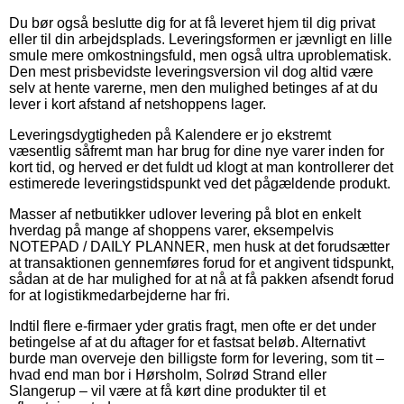
Du bør også beslutte dig for at få leveret hjem til dig privat
eller til din arbejdsplads. Leveringsformen er jævnligt en lille
smule mere omkostningsfuld, men også ultra uproblematisk.
Den mest prisbevidste leveringsversion vil dog altid være
selv at hente varerne, men den mulighed betinges af at du
lever i kort afstand af netshoppens lager.
Leveringsdygtigheden på Kalendere er jo ekstremt
væsentlig såfremt man har brug for dine nye varer inden for
kort tid, og herved er det fuldt ud klogt at man kontrollerer det
estimerede leveringstidspunkt ved det pågældende produkt.
Masser af netbutikker udlover levering på blot en enkelt
hverdag på mange af shoppens varer, eksempelvis
NOTEPAD / DAILY PLANNER, men husk at det forudsætter
at transaktionen gennemføres forud for et angivent tidspunkt,
sådan at de har mulighed for at nå at få pakken afsendt forud
for at logistikmedarbejderne har fri.
Indtil flere e-firmaer yder gratis fragt, men ofte er det under
betingelse af at du aftager for et fastsat beløb. Alternativt
burde man overveje den billigste form for levering, som tit –
hvad end man bor i Hørsholm, Solrød Strand eller
Slangerup – vil være at få kørt dine produkter til et