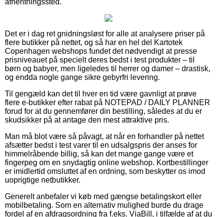
afhentningssted.
Det er i dag ret gnidningsløst for alle at analysere priser på
flere butikker på nettet, og så har en hel del Kartotek
Copenhagen webshops fundet det nødvendigt at presse
prisniveauet på specielt deres bedst i test produkter – til
børn og babyer, men ligeledes til herrer og damer – drastisk,
og endda nogle gange sikre gebyrfri levering.
Til gengæld kan det til hver en tid være gavnligt at prøve
flere e-butikker efter rabat på NOTEPAD / DAILY PLANNER
forud for at du gennemfører din bestilling, således at du er
skudsikker på at antage den mest attraktive pris.
Man må blot være så påvagt, at når en forhandler på nettet
afsætter bedst i test varer til en udsalgspris der anses for
himmelråbende billig, så kan det mange gange være et
fingerpeg om en snydagtig online webshop. Kortbestillinger
er imidlertid omsluttet af en ordning, som beskytter os imod
uoprigtige netbutikker.
Generelt anbefaler vi køb med gængse betalingskort eller
mobilbetaling. Som en alternativ mulighed burde du drage
fordel af en afdragsordning fra f.eks. ViaBill, i tilfælde af at du