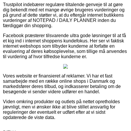
Trustpilot indebærer regulære tiltalende genveje til at gøre
dig bekendt med ret mange øvrige brugeres vurderinger og
på grund af dette støtter vi, at du eftergår internet butikkens
vurderinger af NOTEPAD / DAILY PLANNER inden du
færdiggør din shopping.
Facebook præsterer tilsvarende ultra gode løsninger til at få
et kig ind i internet shoppens kundefokus. Her ser vi faktisk
internet webshops som tilbyder kunderne at forfatte en
evaluering af deres købsoplevelse, som tillige må anvendes
til vurdering af hvor tilfredse kunderne er.
Vores website er finansieret af reklamer. Vi har et fast
samarbejde med en række online shops i Danmark og
markedsfører deres tilbud, og indkasserer betaling om de
besøgende vi sender videre udfører en handel.
Viden omkring produkter og outlets på nettet opretholdes
jævnligt, men vi ønsker ikke at blive stillet ansvarlig for
reguleringer der eventuelt er udført efter at vi sidst
opdaterede de viste data.