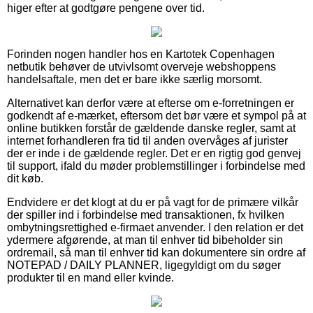
higer efter at godtgøre pengene over tid.
Forinden nogen handler hos en Kartotek Copenhagen
netbutik behøver de utvivlsomt overveje webshoppens
handelsaftale, men det er bare ikke særlig morsomt.
Alternativet kan derfor være at efterse om e-forretningen er
godkendt af e-mærket, eftersom det bør være et sympol på at
online butikken forstår de gældende danske regler, samt at
internet forhandleren fra tid til anden overvåges af jurister
der er inde i de gældende regler. Det er en rigtig god genvej
til support, ifald du møder problemstillinger i forbindelse med
dit køb.
Endvidere er det klogt at du er på vagt for de primære vilkår
der spiller ind i forbindelse med transaktionen, fx hvilken
ombytningsrettighed e-firmaet anvender. I den relation er det
ydermere afgørende, at man til enhver tid bibeholder sin
ordremail, så man til enhver tid kan dokumentere sin ordre af
NOTEPAD / DAILY PLANNER, ligegyldigt om du søger
produkter til en mand eller kvinde.