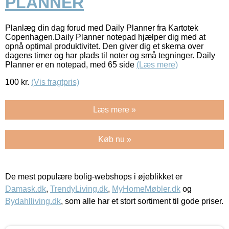
PLANNER
Planlæg din dag forud med Daily Planner fra Kartotek
Copenhagen.Daily Planner notepad hjælper dig med at
opnå optimal produktivitet. Den giver dig et skema over
dagens timer og har plads til noter og små tegninger. Daily
Planner er en notepad, med 65 side
(Læs mere)
100
kr.
(Vis fragtpris)
Læs mere »
Køb nu »
De mest populære bolig-webshops i øjeblikket er
Damask.dk
,
TrendyLiving.dk
,
MyHomeMøbler.dk
og
Bydahlliving.dk
, som alle har et stort sortiment til gode priser.