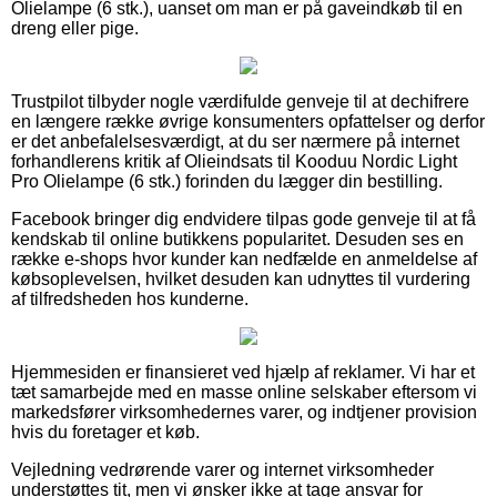
Olielampe (6 stk.), uanset om man er på gaveindkøb til en
dreng eller pige.
Trustpilot tilbyder nogle værdifulde genveje til at dechifrere
en længere række øvrige konsumenters opfattelser og derfor
er det anbefalelsesværdigt, at du ser nærmere på internet
forhandlerens kritik af Olieindsats til Kooduu Nordic Light
Pro Olielampe (6 stk.) forinden du lægger din bestilling.
Facebook bringer dig endvidere tilpas gode genveje til at få
kendskab til online butikkens popularitet. Desuden ses en
række e-shops hvor kunder kan nedfælde en anmeldelse af
købsoplevelsen, hvilket desuden kan udnyttes til vurdering
af tilfredsheden hos kunderne.
Hjemmesiden er finansieret ved hjælp af reklamer. Vi har et
tæt samarbejde med en masse online selskaber eftersom vi
markedsfører virksomhedernes varer, og indtjener provision
hvis du foretager et køb.
Vejledning vedrørende varer og internet virksomheder
understøttes tit, men vi ønsker ikke at tage ansvar for