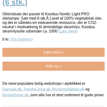
(6 stk.)
Olieindsats der passer til Kooduu Nordic Light PRO
olielampe. Sæt med 6 stk.Â Lavet af 100% vegetabilsk olie,
og det er således en vedvarende ressource, der er CO2-
neutral i modsætning til almindelige stearinlys. Kooduu
stearinlysolie udsender ca. 1000
(Læs mere)
0
kr.
(Vis fragtpris)
Læs mere »
Køb nu »
De mest populære bolig-webshops i øjeblikket er
Damask.dk
,
TrendyLiving.dk
,
MyHomeMøbler.dk
og
Bydahlliving.dk
, som alle har et stort sortiment til gode priser.