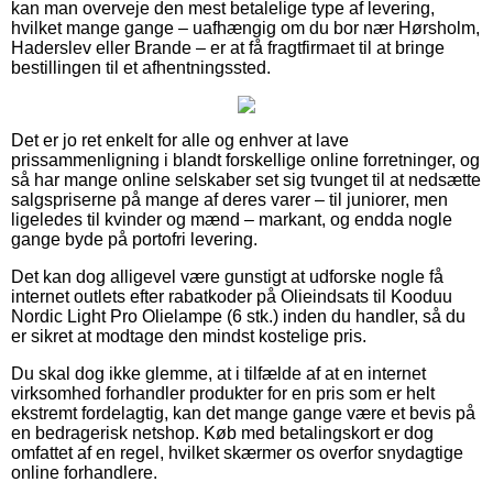
kan man overveje den mest betalelige type af levering,
hvilket mange gange – uafhængig om du bor nær Hørsholm,
Haderslev eller Brande – er at få fragtfirmaet til at bringe
bestillingen til et afhentningssted.
Det er jo ret enkelt for alle og enhver at lave
prissammenligning i blandt forskellige online forretninger, og
så har mange online selskaber set sig tvunget til at nedsætte
salgspriserne på mange af deres varer – til juniorer, men
ligeledes til kvinder og mænd – markant, og endda nogle
gange byde på portofri levering.
Det kan dog alligevel være gunstigt at udforske nogle få
internet outlets efter rabatkoder på Olieindsats til Kooduu
Nordic Light Pro Olielampe (6 stk.) inden du handler, så du
er sikret at modtage den mindst kostelige pris.
Du skal dog ikke glemme, at i tilfælde af at en internet
virksomhed forhandler produkter for en pris som er helt
ekstremt fordelagtig, kan det mange gange være et bevis på
en bedragerisk netshop. Køb med betalingskort er dog
omfattet af en regel, hvilket skærmer os overfor snydagtige
online forhandlere.