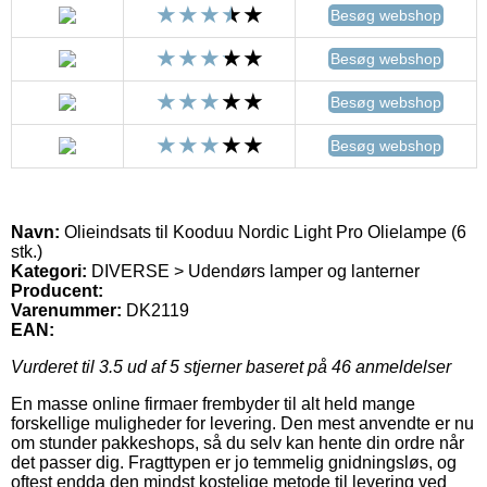
Besøg webshop
Besøg webshop
Besøg webshop
Besøg webshop
Navn:
Olieindsats til Kooduu Nordic Light Pro Olielampe (6
stk.)
Kategori:
DIVERSE > Udendørs lamper og lanterner
Producent:
Varenummer:
DK2119
EAN:
Vurderet til
3.5
ud af 5 stjerner baseret på
46
anmeldelser
En masse online firmaer frembyder til alt held mange
forskellige muligheder for levering. Den mest anvendte er nu
om stunder pakkeshops, så du selv kan hente din ordre når
det passer dig. Fragttypen er jo temmelig gnidningsløs, og
oftest endda den mindst kostelige metode til levering ved