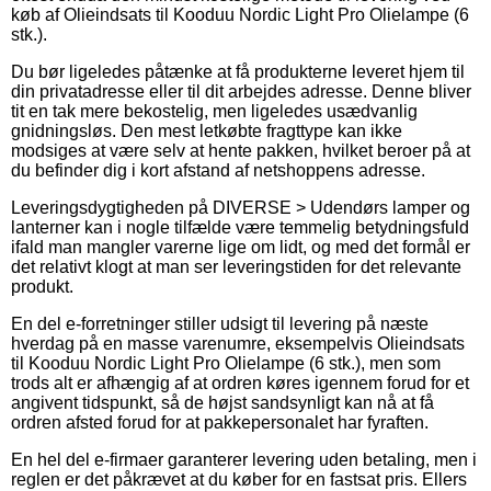
køb af Olieindsats til Kooduu Nordic Light Pro Olielampe (6
stk.).
Du bør ligeledes påtænke at få produkterne leveret hjem til
din privatadresse eller til dit arbejdes adresse. Denne bliver
tit en tak mere bekostelig, men ligeledes usædvanlig
gnidningsløs. Den mest letkøbte fragttype kan ikke
modsiges at være selv at hente pakken, hvilket beroer på at
du befinder dig i kort afstand af netshoppens adresse.
Leveringsdygtigheden på DIVERSE > Udendørs lamper og
lanterner kan i nogle tilfælde være temmelig betydningsfuld
ifald man mangler varerne lige om lidt, og med det formål er
det relativt klogt at man ser leveringstiden for det relevante
produkt.
En del e-forretninger stiller udsigt til levering på næste
hverdag på en masse varenumre, eksempelvis Olieindsats
til Kooduu Nordic Light Pro Olielampe (6 stk.), men som
trods alt er afhængig af at ordren køres igennem forud for et
angivent tidspunkt, så de højst sandsynligt kan nå at få
ordren afsted forud for at pakkepersonalet har fyraften.
En hel del e-firmaer garanterer levering uden betaling, men i
reglen er det påkrævet at du køber for en fastsat pris. Ellers