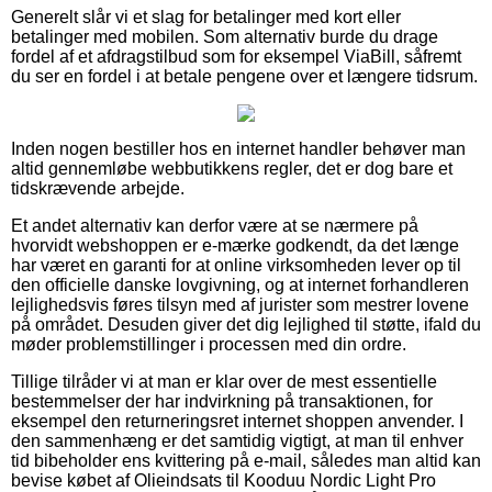
Generelt slår vi et slag for betalinger med kort eller
betalinger med mobilen. Som alternativ burde du drage
fordel af et afdragstilbud som for eksempel ViaBill, såfremt
du ser en fordel i at betale pengene over et længere tidsrum.
Inden nogen bestiller hos en internet handler behøver man
altid gennemløbe webbutikkens regler, det er dog bare et
tidskrævende arbejde.
Et andet alternativ kan derfor være at se nærmere på
hvorvidt webshoppen er e-mærke godkendt, da det længe
har været en garanti for at online virksomheden lever op til
den officielle danske lovgivning, og at internet forhandleren
lejlighedsvis føres tilsyn med af jurister som mestrer lovene
på området. Desuden giver det dig lejlighed til støtte, ifald du
møder problemstillinger i processen med din ordre.
Tillige tilråder vi at man er klar over de mest essentielle
bestemmelser der har indvirkning på transaktionen, for
eksempel den returneringsret internet shoppen anvender. I
den sammenhæng er det samtidig vigtigt, at man til enhver
tid bibeholder ens kvittering på e-mail, således man altid kan
bevise købet af Olieindsats til Kooduu Nordic Light Pro