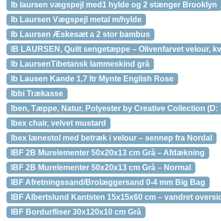
Ib laursen vægspejl med1 hylde og 2 stænger Brooklyn
Ib Laursen Vægspejl metal m/hylde
Ib Laursen Æskesæt a 2 stor bambus
IB LAURSEN, Quilt sengetæppe – Olivenfarvet velour, k
Ib LaursenTibetansk lammeskind grå
Ib Lausen Kande 1,7 ltr Mynte English Rose
Ibbi Trækasse
Iben, Tæppe, Natur, Polyester by Creative Collection (D: 
Ibex chair, velvet mustard
Ibex lænestol med betræk i velour – sennep fra Nordal
IBF 2B Murelementer 50x20x13 cm Grå – Afdækning
IBF 2B Murelementer 50x20x13 cm Grå – Normal
IBF Afretningssand/Brolæggersand 0-4 mm Big Bag
IBF Albertslund Kantsten 15x15x60 cm – vandret oversi
IBF Bordurfliser 30x120x10 cm Grå