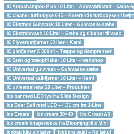
IC Autoshampoo Plus 10 Liter – Autoværksted – sæbe og
IC cleaner turbodyse 045 – Roterende turbodyse til højt
IC Ekstrem Gulvvask 10 Liter – Gulvvaske sæbe
IC Ekstremvask 10 Liter – Sæbe og tilbehør til vask
IC Flyverustfjerner 10 liter – Kemi
IC pletfjerner X 500ml – Tæppe og damprenser
IC Sten og træopfrisker 10 Liter – webshop
IC Universal gulvvask – Gulvvaske sæbe
IC Universal kalkfjerner 10 Liter – Kemi
IC universalrens 20 Liter – Produkter
Ice bar med LED lys fra Slide Design
Ice Bear Bell med LED – H31 cm fra J-Line
Ice Cream
Ice cream 30×40
Ice Cream A3
Ice cream knagerække fra Bloomingville Mini
Icebag klar vinkøler
Iceberg salat – frø (øko)