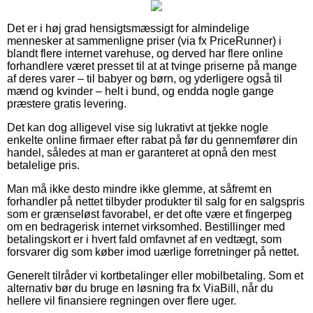
Det er i høj grad hensigtsmæssigt for almindelige
mennesker at sammenligne priser (via fx PriceRunner) i
blandt flere internet varehuse, og derved har flere online
forhandlere været presset til at at tvinge priserne på mange
af deres varer – til babyer og børn, og yderligere også til
mænd og kvinder – helt i bund, og endda nogle gange
præstere gratis levering.
Det kan dog alligevel vise sig lukrativt at tjekke nogle
enkelte online firmaer efter rabat på før du gennemfører din
handel, således at man er garanteret at opnå den mest
betalelige pris.
Man må ikke desto mindre ikke glemme, at såfremt en
forhandler på nettet tilbyder produkter til salg for en salgspris
som er grænseløst favorabel, er det ofte være et fingerpeg
om en bedragerisk internet virksomhed. Bestillinger med
betalingskort er i hvert fald omfavnet af en vedtægt, som
forsvarer dig som køber imod uærlige forretninger på nettet.
Generelt tilråder vi kortbetalinger eller mobilbetaling. Som et
alternativ bør du bruge en løsning fra fx ViaBill, når du
hellere vil finansiere regningen over flere uger.