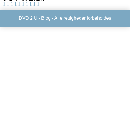
1
1
1
1
1
1
1
1
1
1
DVD 2 U -
Blog
- Alle rettigheder forbeholdes