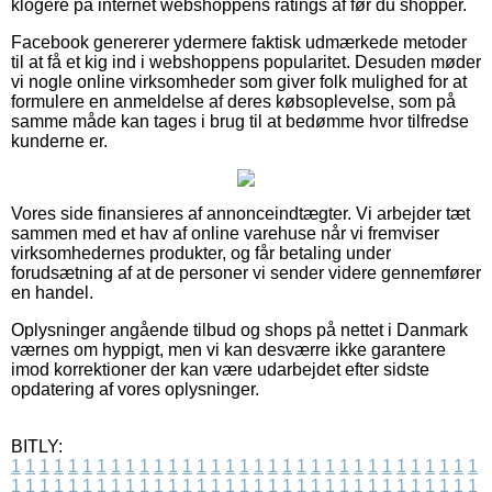
klogere på internet webshoppens ratings af før du shopper.
Facebook genererer ydermere faktisk udmærkede metoder
til at få et kig ind i webshoppens popularitet. Desuden møder
vi nogle online virksomheder som giver folk mulighed for at
formulere en anmeldelse af deres købsoplevelse, som på
samme måde kan tages i brug til at bedømme hvor tilfredse
kunderne er.
Vores side finansieres af annonceindtægter. Vi arbejder tæt
sammen med et hav af online varehuse når vi fremviser
virksomhedernes produkter, og får betaling under
forudsætning af at de personer vi sender videre gennemfører
en handel.
Oplysninger angående tilbud og shops på nettet i Danmark
værnes om hyppigt, men vi kan desværre ikke garantere
imod korrektioner der kan være udarbejdet efter sidste
opdatering af vores oplysninger.
BITLY:
1
1
1
1
1
1
1
1
1
1
1
1
1
1
1
1
1
1
1
1
1
1
1
1
1
1
1
1
1
1
1
1
1
1
1
1
1
1
1
1
1
1
1
1
1
1
1
1
1
1
1
1
1
1
1
1
1
1
1
1
1
1
1
1
1
1