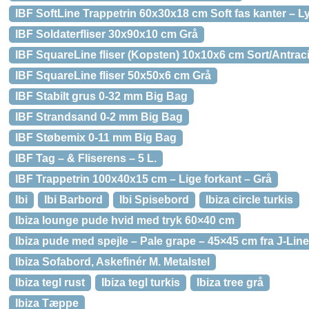
IBF SoftLine Trappetrin 60x30x18 cm Soft fas kanter – L
IBF Soldaterfliser 30x90x10 cm Grå
IBF SquareLine fliser (Kopsten) 10x10x6 cm Sort/Antraci
IBF SquareLine fliser 50x50x6 cm Grå
IBF Stabilt grus 0-32 mm Big Bag
IBF Strandsand 0-2 mm Big Bag
IBF Støbemix 0-11 mm Big Bag
IBF Tag – & Fliserens – 5 L.
IBF Trappetrin 100x40x15 cm – Lige forkant – Grå
Ibi
Ibi Barbord
Ibi Spisebord
Ibiza circle turkis
Ibiza lounge pude hvid med tryk 60×40 cm
Ibiza pude med spejle – Pale grape – 45×45 cm fra J-Line
Ibiza Sofabord, Askefinér M. Metalstel
Ibiza tegl rust
Ibiza tegl turkis
Ibiza tree grå
Ibiza Tæppe