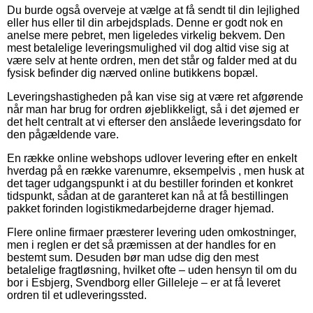
Du burde også overveje at vælge at få sendt til din lejlighed
eller hus eller til din arbejdsplads. Denne er godt nok en
anelse mere pebret, men ligeledes virkelig bekvem. Den
mest betalelige leveringsmulighed vil dog altid vise sig at
være selv at hente ordren, men det står og falder med at du
fysisk befinder dig nærved online butikkens bopæl.
Leveringshastigheden på kan vise sig at være ret afgørende
når man har brug for ordren øjeblikkeligt, så i det øjemed er
det helt centralt at vi efterser den anslåede leveringsdato for
den pågældende vare.
En række online webshops udlover levering efter en enkelt
hverdag på en række varenumre, eksempelvis , men husk at
det tager udgangspunkt i at du bestiller forinden et konkret
tidspunkt, sådan at de garanteret kan nå at få bestillingen
pakket forinden logistikmedarbejderne drager hjemad.
Flere online firmaer præsterer levering uden omkostninger,
men i reglen er det så præmissen at der handles for en
bestemt sum. Desuden bør man udse dig den mest
betalelige fragtløsning, hvilket ofte – uden hensyn til om du
bor i Esbjerg, Svendborg eller Gilleleje – er at få leveret
ordren til et udleveringssted.