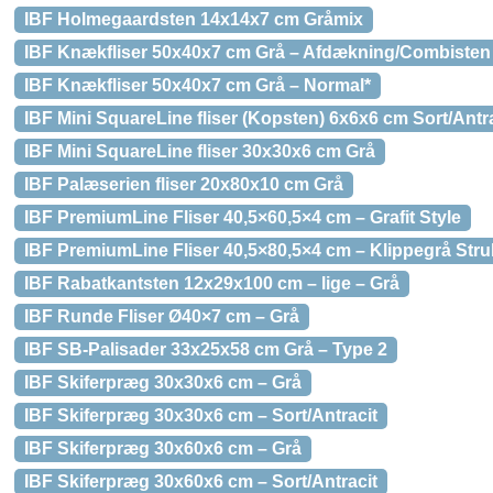
IBF Holmegaardsten 14x14x7 cm Gråmix
IBF Knækfliser 50x40x7 cm Grå – Afdækning/Combisten
IBF Knækfliser 50x40x7 cm Grå – Normal*
IBF Mini SquareLine fliser (Kopsten) 6x6x6 cm Sort/Antr
IBF Mini SquareLine fliser 30x30x6 cm Grå
IBF Palæserien fliser 20x80x10 cm Grå
IBF PremiumLine Fliser 40,5×60,5×4 cm – Grafit Style
IBF PremiumLine Fliser 40,5×80,5×4 cm – Klippegrå Stru
IBF Rabatkantsten 12x29x100 cm – lige – Grå
IBF Runde Fliser Ø40×7 cm – Grå
IBF SB-Palisader 33x25x58 cm Grå – Type 2
IBF Skiferpræg 30x30x6 cm – Grå
IBF Skiferpræg 30x30x6 cm – Sort/Antracit
IBF Skiferpræg 30x60x6 cm – Grå
IBF Skiferpræg 30x60x6 cm – Sort/Antracit