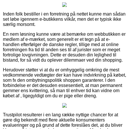
Inden folk bestiller i en forretning på nettet kunne man sådan
set løbe igennem e-butikkens vilkår, men det er typisk ikke
særlig morsomt.
En nem løsning kunne være at bemærke om webbutikken er
medlem af e-mærket, som generelt er et tegn på at e-
handlen efterfølger de danske regler, tillige med at online
forretningen fra tid til anden ses til af jurister som er meget
fortrolige lovgivningen. Dette er desuden din lejlighed til
bistand, for så vidt du oplever dilemmaer ved din shopping.
Herudover støtter vi at du er omhyggelig omkring de mest
vedkommende vedtægter der kan have indvirkning på købet,
som fx den ombytningspolitik shoppen garanterer. I den
forbindelse er det desuden essesentielt, at man permanent
gemmer ens kvittering, så man til enhver tid kan vidne om
købet af , ligegyldigt om du er pige eller dreng.
Trustpilot resulterer i en lang række nyttige chancer for at
gøre dig bekendt med flere aktuelle konsumenters
evalueringer og på grund af dette foreslåes det, at du bliver