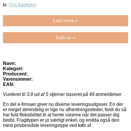
kr.
(Vis fragtpris)
Læs mere »
Køb nu »
Navn:
Kategori:
Producent:
Varenummer:
EAN:
Vurderet til
3.9
ud af 5 stjerner baseret på
49
anmeldelser
En del e-firmaer giver nu diverse leveringsudgaver. En der
er meget almindelig er lige nu afhentningssteder, fordi du så
har fuld fleksibilitet til at hente varerne når det passer dig
bedst. Fragttypen er jo særligt enkel, og endda også den
mest prisbevidste leveringstype ved køb af .