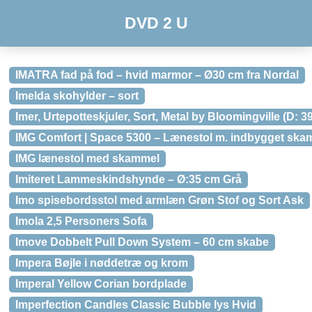
DVD 2 U
IMATRA fad på fod – hvid marmor – Ø30 cm fra Nordal
Imelda skohylder – sort
Imer, Urtepotteskjuler, Sort, Metal by Bloomingville (D: 3
IMG Comfort | Space 5300 – Lænestol m. indbygget ska
IMG lænestol med skammel
Imiteret Lammeskindshynde – Ø:35 cm Grå
Imo spisebordsstol med armlæn Grøn Stof og Sort Ask
Imola 2,5 Personers Sofa
Imove Dobbelt Pull Down System – 60 cm skabe
Impera Bøjle i nøddetræ og krom
Imperal Yellow Corian bordplade
Imperfection Candles Classic Bubble lys Hvid