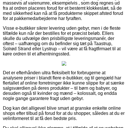
massevis af varenumre, eksempelvis , som dog regnes ud
fra at ordren placeres forud for et bestemt klokkeslæt, så de
med sikkerhed kan nå at få produkterne skippet afsted forud
for at pakkemedarbejderne har fyraften.
Visse e-butikker sikrer levering uden gebyr, men i de fleste
tilfælde kun når der bestilles for et præcist beløb. Ellers
skulle du udvælge den prisbilligste leveringsmanér, der
oftest – uafhængig om du befinder sig tæt på Taastrup,
Solrød Strand eller Lystrup – vil være at få fragtfirmaet til at
køre ordren til et afhentningssted.
Det er efterhånden ultra fleksibelt for forbrugerne at
analysere priser i blandt flere e-butikker, og til gengæld har
flertallet af online forretninger ikke kunne slippe for at sænke
salgsværdien på deres produkter – til børn og babyer, og
desuden også til kvinder og mænd – kolossalt, og endda
nogle gange garantere fragt uden gebyr.
Dog kan det alligevel blive smart at granske enkelte online
shops efter tilbud på forud for at du shopper, således at du er
velinformeret til at få den bedste pris.