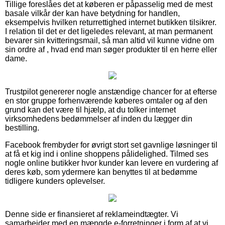
Tillige foreslåes det at køberen er påpasselig med de mest
basale vilkår der kan have betydning for handlen,
eksempelvis hvilken returrettighed internet butikken tilsikrer.
I relation til det er det ligeledes relevant, at man permanent
bevarer sin kvitteringsmail, så man altid vil kunne vidne om
sin ordre af , hvad end man søger produkter til en herre eller
dame.
Trustpilot genererer nogle anstændige chancer for at efterse
en stor gruppe forhenværende køberes omtaler og af den
grund kan det være til hjælp, at du tolker internet
virksomhedens bedømmelser af inden du lægger din
bestilling.
Facebook frembyder for øvrigt stort set gavnlige løsninger til
at få et kig ind i online shoppens pålidelighed. Tilmed ses
nogle online butikker hvor kunder kan levere en vurdering af
deres køb, som ydermere kan benyttes til at bedømme
tidligere kunders oplevelser.
Denne side er finansieret af reklameindtægter. Vi
samarbejder med en mængde e-forretninger i form af at vi