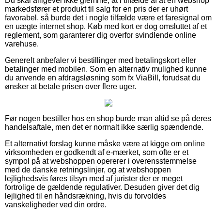
Du skal alligevel ikke glemme, at i tilfælde af at en webshop
markedsfører et produkt til salg for en pris der er uhørt
favorabel, så burde det i nogle tilfælde være et faresignal om
en uægte internet shop. Køb med kort er dog omsluttet af et
reglement, som garanterer dig overfor svindlende online
varehuse.
Generelt anbefaler vi bestillinger med betalingskort eller
betalinger med mobilen. Som en alternativ mulighed kunne
du anvende en afdragsløsning som fx ViaBill, forudsat du
ønsker at betale prisen over flere uger.
Før nogen bestiller hos en shop burde man altid se på deres
handelsaftale, men det er normalt ikke særlig spændende.
Et alternativt forslag kunne måske være at kigge om online
virksomheden er godkendt af e-mærket, som ofte er et
sympol på at webshoppen opererer i overensstemmelse
med de danske retningslinjer, og at webshoppen
lejlighedsvis føres tilsyn med af jurister der er meget
fortrolige de gældende regulativer. Desuden giver det dig
lejlighed til en håndsrækning, hvis du forvoldes
vanskeligheder ved din ordre.