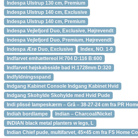
Indespa Ulstrup 130 cm, Premium
Indespa Ulstrup 140 cm, Exclusive
Indespa Ulstrup 140 cm, Premium
Indespa Vejlefjord Duo, Exclusive, Højrevendt
Indespa Vejlefjord Duo, Premium, Højrevendt
Indespa Ærø Duo, Exclusive
Index, NO. 1-9
Indfarvet emhættereol H:704 D:116 B:600
Indfarvet højskabsside bad H:1728mm D:320
Indfyldningsspand
Indgang Kabinet Console Indgang Kabinet Hvid
Indgang Skohylde Skohylde med Hvid Pude
Indi plissé lampeskærm – Grå – 38-27-24 cm fra PR Hom
Indiah bordlampe
Indian – Charcoal/Nickel
INDIAN black metal planters w legs, L
Indian Chief pude, multifarvet, 45×45 cm fra FS Home Co