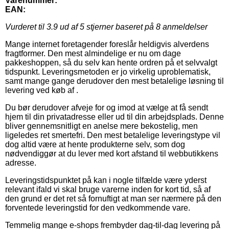
Varenummer:
EAN:
Vurderet til
3.9
ud af 5 stjerner baseret på
8
anmeldelser
Mange internet foretagender foreslår heldigvis alverdens
fragtformer. Den mest almindelige er nu om dage
pakkeshoppen, så du selv kan hente ordren på et selvvalgt
tidspunkt. Leveringsmetoden er jo virkelig uproblematisk,
samt mange gange derudover den mest betalelige løsning til
levering ved køb af .
Du bør derudover afveje for og imod at vælge at få sendt
hjem til din privatadresse eller ud til din arbejdsplads. Denne
bliver gennemsnitligt en anelse mere bekostelig, men
ligeledes ret smertefri. Den mest betalelige leveringstype vil
dog altid være at hente produkterne selv, som dog
nødvendiggør at du lever med kort afstand til webbutikkens
adresse.
Leveringstidspunktet på kan i nogle tilfælde være yderst
relevant ifald vi skal bruge varerne inden for kort tid, så af
den grund er det ret så fornuftigt at man ser nærmere på den
forventede leveringstid for den vedkommende vare.
Temmelig mange e-shops frembyder dag-til-dag levering på