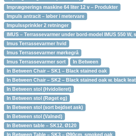
Imprægnerings maskine 64 liter 12 v – Produkter
Impuls antracit – løber i metervare
Impulssprinkler 2 retninger
IMUS – Terrassevarmer under bord-model IMUS 550 W, so
Imus Terrassevarmer hvid
Imus Terrassevarmer mørkegrå
Imus Terrassevarmer sort
In Between
In Between Chair – SK1 – Black stained oak
In Between Chair – SK2 – Black stained oak w. black lea
In Between stol (Hvidolieret)
In Between stol (Røget eg)
In Between stol (sort bejdset ask)
In Between stol (Valnød)
In Between table – SK12, Ø120
In Between Table – SK3 – Ø90cm, smoked oak