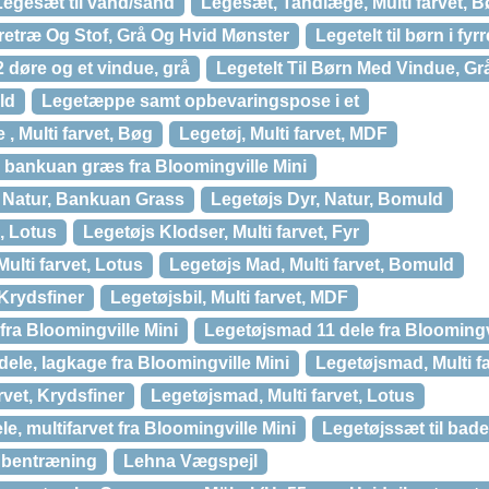
Legesæt til vand/sand
Legesæt, Tandlæge, Multi farvet, 
yrretræ Og Stof, Grå Og Hvid Mønster
Legetelt til børn i fyr
2 døre og et vindue, grå
Legetelt Til Børn Med Vindue, G
ld
Legetæppe samt opbevaringspose i et
, Multi farvet, Bøg
Legetøj, Multi farvet, MDF
 bankuan græs fra Bloomingville Mini
 Natur, Bankuan Grass
Legetøjs Dyr, Natur, Bomuld
, Lotus
Legetøjs Klodser, Multi farvet, Fyr
ulti farvet, Lotus
Legetøjs Mad, Multi farvet, Bomuld
Krydsfiner
Legetøjsbil, Multi farvet, MDF
fra Bloomingville Mini
Legetøjsmad 11 dele fra Bloomingv
le, lagkage fra Bloomingville Mini
Legetøjsmad, Multi f
rvet, Krydsfiner
Legetøjsmad, Multi farvet, Lotus
e, multifarvet fra Bloomingville Mini
Legetøjssæt til bade
 bentræning
Lehna Vægspejl