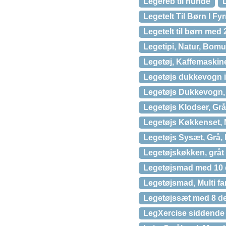
Legereb til hunde
Legetelt Til Børn I F
Legetelt til børn med 
Legetipi, Natur, Bomu
Legetøj, Kaffemaskine 
Legetøjs dukkevogn i
Legetøjs Dukkevogn,
Legetøjs Klodser, Grå
Legetøjs Køkkenset, M
Legetøjs Sysæt, Grå, 
Legetøjskøkken, gråt 
Legetøjsmad med 10 de
Legetøjsmad, Multi fa
Legetøjssæt med 8 del
LegXercise siddende