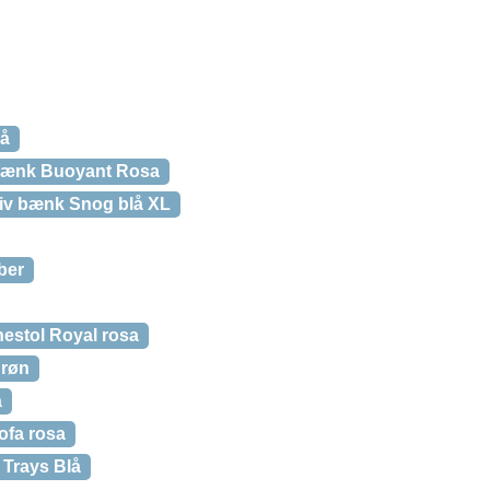
rå
Bænk Buoyant Rosa
iv bænk Snog blå XL
ber
estol Royal rosa
grøn
å
ofa rosa
 Trays Blå