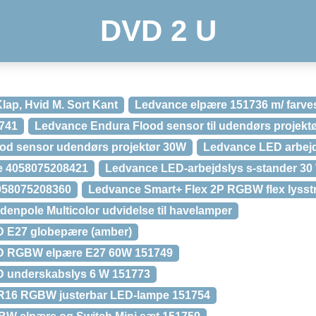
DVD 2 U
lap, Hvid M. Sort Kant
Ledvance elpære 151736 m/ farves
741
Ledvance Endura Flood sensor til udendørs projektø
od sensor udendørs projektør 30W
Ledvance LED arbej
e 4058075208421
Ledvance LED-arbejdslys s-stander 30 
4058075208360
Ledvance Smart+ Flex 2P RGBW flex lysst
enpole Multicolor udvidelse til havelamper
 E27 globepære (amber)
D RGBW elpære E27 60W 151749
 underskabslys 6 W 151773
R16 RGBW justerbar LED-lampe 151754