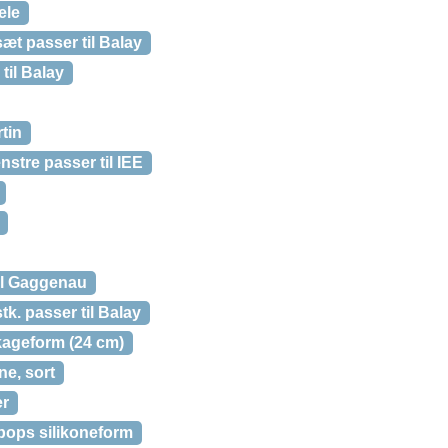
ele
æt passer til Balay
til Balay
tin
nstre passer til IEE
til Gaggenau
tk. passer til Balay
kageform (24 cm)
ne, sort
er
pops silikoneform