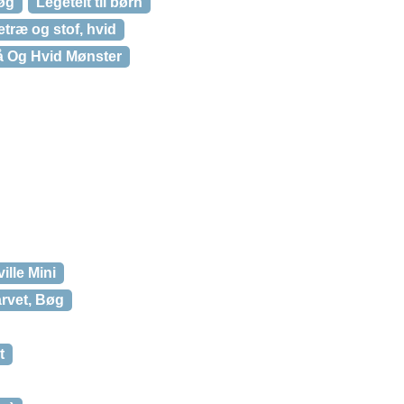
Bøg
Legetelt til børn
retræ og stof, hvid
rå Og Hvid Mønster
ille Mini
arvet, Bøg
t