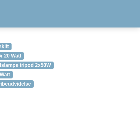
kift
r 20 Watt
dslampe tripod 2x50W
Watt
ribeudvidelse