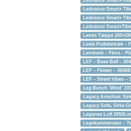
Ledvance Smart+ RGB
Ledvance Smart+ Tib
Ledvance Smart+ Tibe
Ledvance Smart+Tib
Leeds Tæppe 200×290
Leela Pudebetræk – F
Leerbaek – Flora – 
LEF – Base Ball – 30
LEF – Flower – 30489
LEF – Street Vibes –
Leg Bench ´Wind´ 100%
Legacy Armchair, Sirk
Legacy Sofa, Sirka G
Leganes Loft 2850Lm
Legekammeraten – Tw