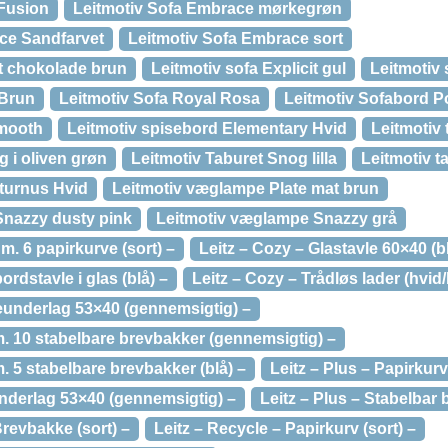
 Fusion
Leitmotiv Sofa Embrace mørkegrøn
ce Sandfarvet
Leitmotiv Sofa Embrace sort
it chokolade brun
Leitmotiv sofa Explicit gul
Leitmotiv
 Brun
Leitmotiv Sofa Royal Rosa
Leitmotiv Sofabord P
Smooth
Leitmotiv spisebord Elementary Hvid
Leitmotiv 
g i oliven grøn
Leitmotiv Taburet Snog lilla
Leitmotiv 
aturnus Hvid
Leitmotiv væglampe Plate mat brun
Snazzy dusty pink
Leitmotiv væglampe Snazzy grå
 m. 6 papirkurve (sort) –
Leitz – Cozy – Glastavle 60×40 (bl
ordstavle i glas (blå) –
Leitz – Cozy – Trådløs lader (hvid/
veunderlag 53×40 (gennemsigtig) –
m. 10 stabelbare brevbakker (gennemsigtig) –
. 5 stabelbare brevbakker (blå) –
Leitz – Plus – Papirkurv
underlag 53×40 (gennemsigtig) –
Leitz – Plus – Stabelbar 
Brevbakke (sort) –
Leitz – Recycle – Papirkurv (sort) –